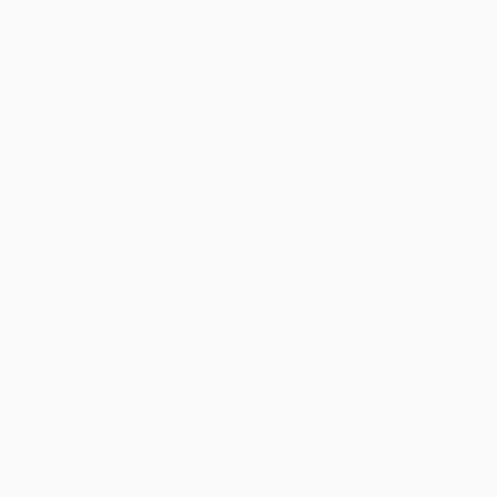
ts d'auteur de l'UEFA. Toute utilisation de ces marques déposées à