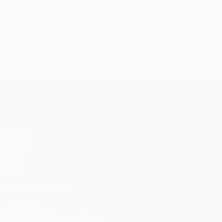
24/09/2024
J2, superbes buts
UEFA Champions League
Matches
UEFA.tv
Tirages
Jeux
Stats
VOIR ÉGALEMENT
fr.UEFA.com
Fondation UEFA pour l'enfance