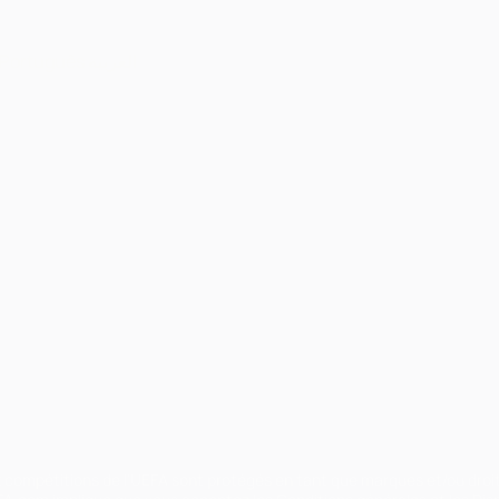
Português
العربية
ux compétitions de l'UEFA sont protégés en tant que marques et/ou droi