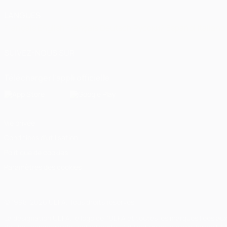
LANGUES
Français
English
Français
Deutsch
Русский
Español
Italiano
SUIVEZ-NOUS SUR
Télécharger l'appli officielle
Vie privée
Conditions d'utilisation
Politique de cookies
Paramètres des cookies
© 1998-2026 UEFA. Tous droits réservés.
La désignation UEFA, le logo de l'UEFA et toutes les marques liées a