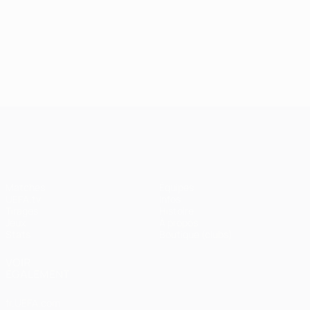
24/09/2024
J2, superbes buts
UEFA Champions League
Matches
Équipes
UEFA.tv
Infos
Tirages
Histoire
Jeux
À propos
Stats
Boutique (clubs)
VOIR
ÉGALEMENT
fr.UEFA.com