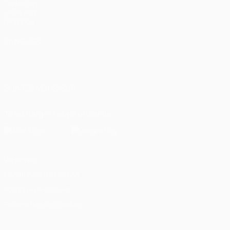
Fondation
UEFA pour
l'enfance
LANGUES
Français
English
Français
Deutsch
Русский
Español
Italiano
Português
العربية
SUIVEZ-NOUS SUR
Télécharger l'appli officielle
Vie privée
Conditions d'utilisation
Politique de cookies
Paramètres des cookies