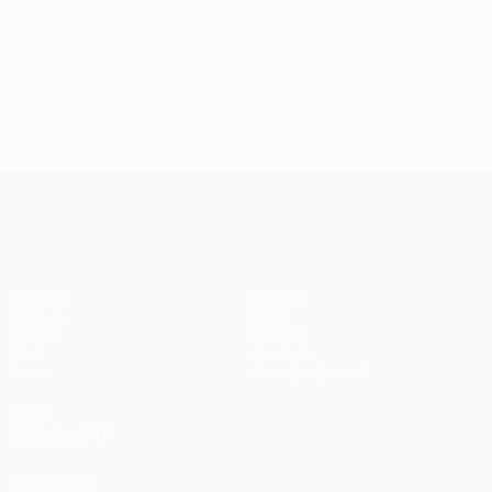
24/09/2024
J2, superbes buts
UEFA Champions League
Matches
Équipes
UEFA.tv
Infos
Tirages
Histoire
Jeux
À propos
Stats
Boutique (clubs)
VOIR
ÉGALEMENT
fr.UEFA.com