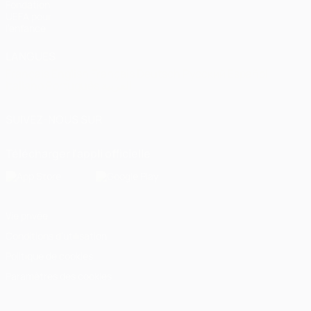
Fondation
UEFA pour
l'enfance
LANGUES
Français
English
Français
Deutsch
Русский
Español
Italiano
Português
العربية
SUIVEZ-NOUS SUR
Télécharger l'appli officielle
Vie privée
Conditions d'utilisation
Politique de cookies
Paramètres des cookies