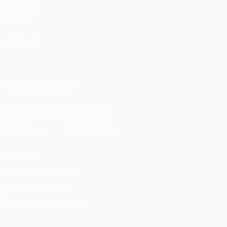
Fondation
UEFA pour
l'enfance
LANGUES
Français
English
Français
Deutsch
Русский
Español
Italiano
Português
العربية
SUIVEZ-NOUS SUR
Télécharger l'appli officielle
Vie privée
Conditions d'utilisation
Politique de cookies
Paramètres des cookies