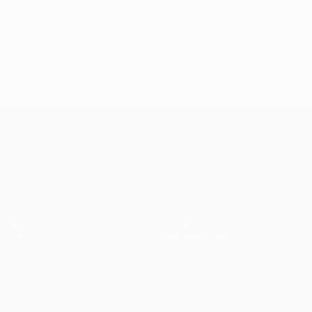
24/09/2024
J2, superbes buts
UEFA Champions League
Matches
Équipes
UEFA.tv
Infos
Tirages
Histoire
Jeux
À propos
Stats
Boutique (clubs)
VOIR
ÉGALEMENT
fr.UEFA.com