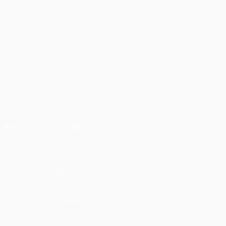
Fondation
UEFA pour
l'enfance
LANGUES
Français
English
Français
Deutsch
Русский
Español
Italiano
Português
العربية
SUIVEZ-NOUS SUR
Télécharger l'appli officielle
Vie privée
Conditions d'utilisation
Politique de cookies
Paramètres des cookies