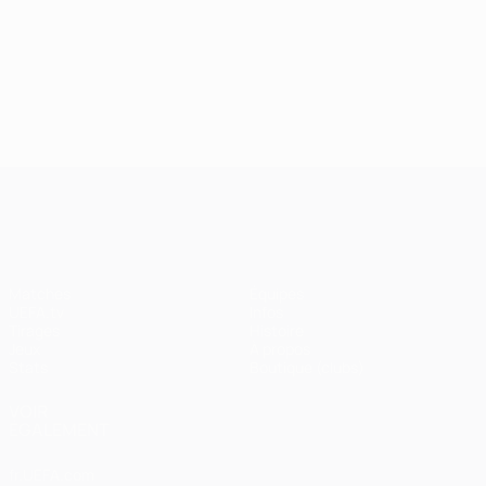
24/09/2024
J2, superbes buts
UEFA Champions League
Matches
Équipes
UEFA.tv
Infos
Tirages
Histoire
Jeux
À propos
Stats
Boutique (clubs)
VOIR
ÉGALEMENT
fr.UEFA.com