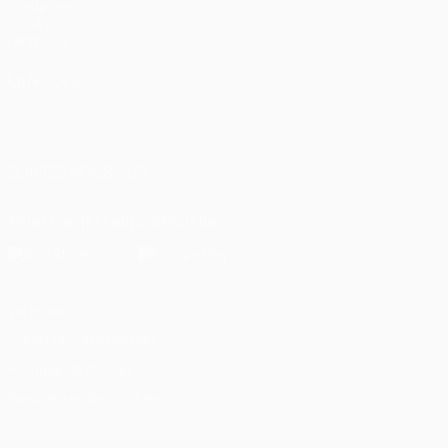
Fondation
UEFA pour
l'enfance
LANGUES
Français
English
Français
Deutsch
Русский
Español
Italiano
Português
العربية
SUIVEZ-NOUS SUR
Télécharger l'appli officielle
Vie privée
Conditions d'utilisation
Politique de cookies
Paramètres des cookies