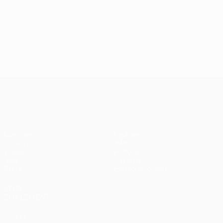
24/09/2024
J2, superbes buts
UEFA Champions League
Matches
Équipes
UEFA.tv
Infos
Tirages
Histoire
Jeux
À propos
Stats
Boutique (clubs)
VOIR
ÉGALEMENT
fr.UEFA.com