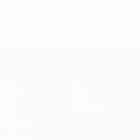
24/09/2024
J2, superbes buts
UEFA Champions League
Matches
Équipes
UEFA.tv
Infos
Tirages
Histoire
Jeux
À propos
Stats
Boutique (clubs)
VOIR
ÉGALEMENT
fr.UEFA.com