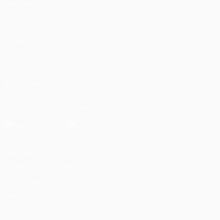
Fondation
UEFA pour
l'enfance
LANGUES
Français
English
Français
Deutsch
Русский
Español
Italiano
Português
العربية
SUIVEZ-NOUS SUR
Télécharger l'appli officielle
Vie privée
Conditions d'utilisation
Politique de cookies
Paramètres des cookies