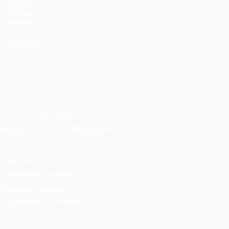
Fondation
UEFA pour
l'enfance
LANGUES
Français
English
Français
Deutsch
Русский
Español
Italiano
Português
العربية
SUIVEZ-NOUS SUR
Télécharger l'appli officielle
Vie privée
Conditions d'utilisation
Politique de cookies
Paramètres des cookies