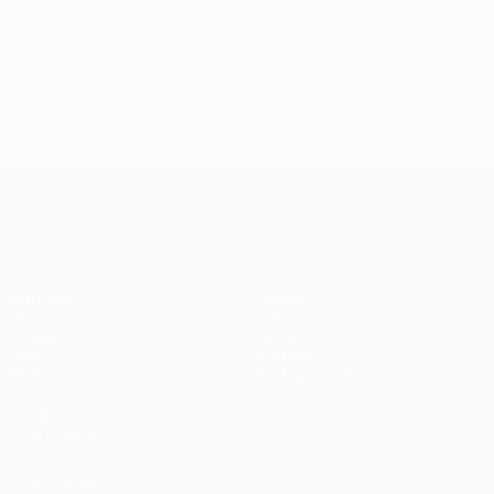
24/09/2024
J2, superbes buts
UEFA Champions League
Matches
Équipes
UEFA.tv
Infos
Tirages
Histoire
Jeux
À propos
Stats
Boutique (clubs)
VOIR
ÉGALEMENT
fr.UEFA.com