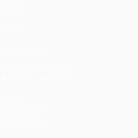
Fondation
UEFA pour
l'enfance
LANGUES
Français
English
Français
Deutsch
Русский
Español
Italiano
Português
العربية
SUIVEZ-NOUS SUR
Télécharger l'appli officielle
Vie privée
Conditions d'utilisation
Politique de cookies
Paramètres des cookies