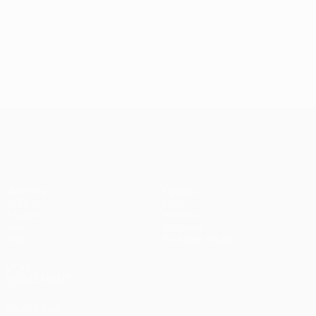
24/09/2024
J2, superbes buts
UEFA Champions League
Matches
Équipes
UEFA.tv
Infos
Tirages
Histoire
Jeux
À propos
Stats
Boutique (clubs)
VOIR
ÉGALEMENT
fr.UEFA.com