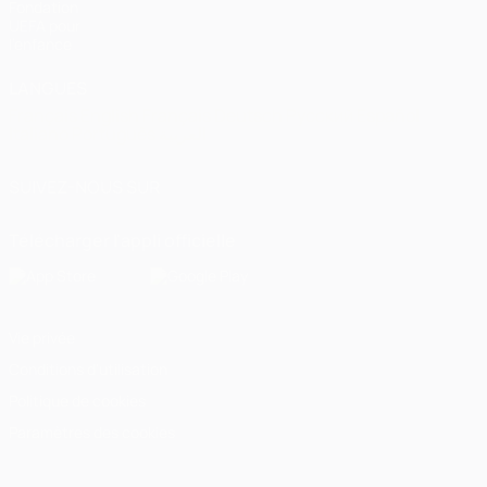
Fondation
UEFA pour
l'enfance
LANGUES
Français
English
Français
Deutsch
Русский
Español
Italiano
Português
العربية
SUIVEZ-NOUS SUR
Télécharger l'appli officielle
Vie privée
Conditions d'utilisation
Politique de cookies
Paramètres des cookies