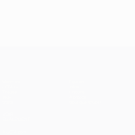
24/09/2024
J2, superbes buts
UEFA Champions League
Matches
Équipes
UEFA.tv
Infos
Tirages
Histoire
Jeux
À propos
Stats
Boutique (clubs)
VOIR
ÉGALEMENT
fr.UEFA.com