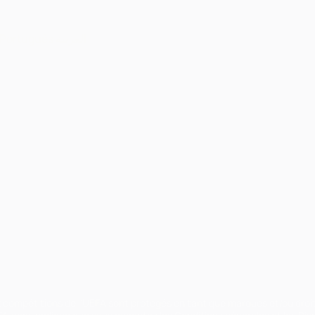
Português
العربية
ux compétitions de l'UEFA sont protégés en tant que marques et/ou droi