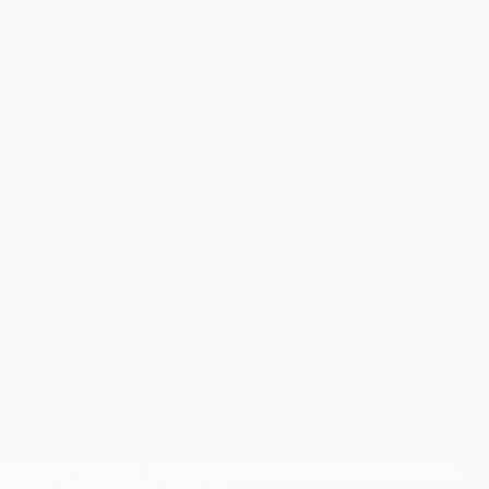
ts d'auteur de l'UEFA. Toute utilisation de ces marques déposées à