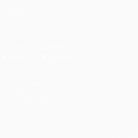
LANGUES
Français
English
Français
Deutsch
Русский
Español
Italiano
SUIVEZ-NOUS SUR
Télécharger l'appli officielle
Vie privée
Conditions d'utilisation
Politique de cookies
Paramètres des cookies
© 1998-2026 UEFA. Tous droits réservés.
La désignation UEFA, le logo de l'UEFA et toutes les marques liées a