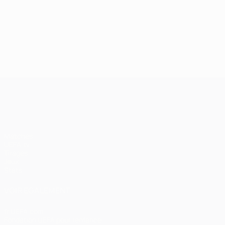
24/09/2024
J2, superbes buts
UEFA Champions League
Matches
UEFA.tv
Tirages
Jeux
Stats
VOIR ÉGALEMENT
fr.UEFA.com
Fondation UEFA pour l'enfance