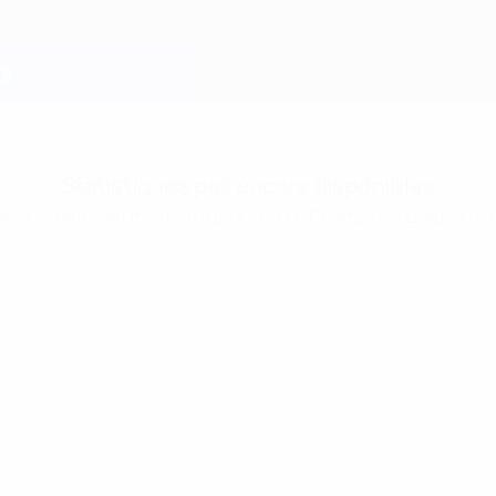
Statistiques pas encore disponibles
deux joueurs, au moins, n'a pas joué en Champions League cet