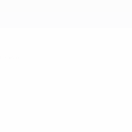
Obtenir
te saison.