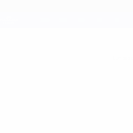
Passer
au
contenu
Champions League officielle
principal
Scores &amp; Fantasy foot en direct
UEFA Champions League
L'un des 