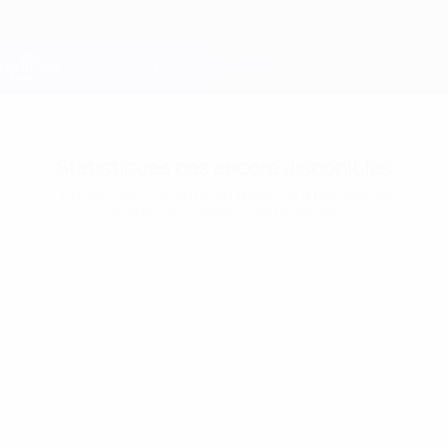
Passer
au
contenu
Champions League officielle
Obtenir
principal
Scores &amp; Fantasy foot en direct
UEFA Champions League
Statistiques pas encore disponibles
L'un des deux joueurs, au moins, n'a pas joué en
Champions League cette saison.