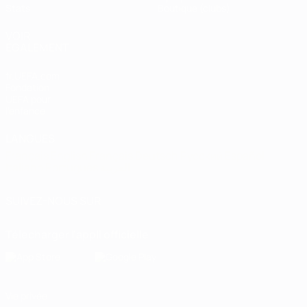
Stats
Boutique (clubs)
VOIR
ÉGALEMENT
fr.UEFA.com
Fondation
UEFA pour
l'enfance
LANGUES
Français
English
Français
Deutsch
Русский
Español
Italiano
Português
العربية
SUIVEZ-NOUS SUR
Télécharger l'appli officielle
Vie privée