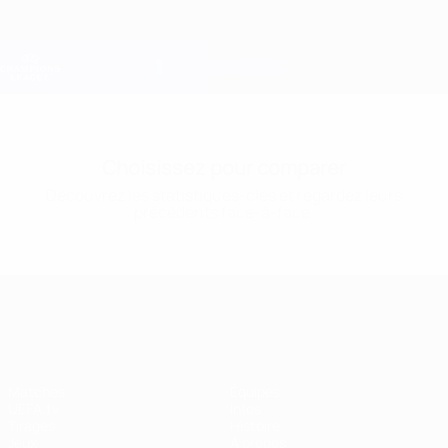
Passer
au
contenu
Champions League officielle
Obtenir
principal
Scores &amp; Fantasy foot en direct
UEFA Champions League
Choisissez pour comparer
Découvrez les statistiques-clés et regardez leurs
précédents face-à-face.
UEFA Champions League
Matches
Équipes
UEFA.tv
Infos
Tirages
Histoire
Jeux
À propos