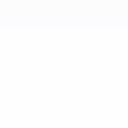
Passer
au
contenu
Champions League officielle
principal
Scores &amp; Fantasy foot en direct
UEFA Champions League
L'un des 