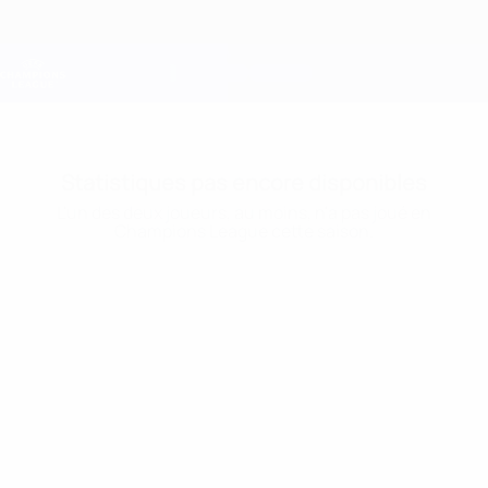
Passer
au
contenu
Champions League officielle
Obtenir
principal
Scores &amp; Fantasy foot en direct
UEFA Champions League
Statistiques pas encore disponibles
L'un des deux joueurs, au moins, n'a pas joué en
Champions League cette saison.