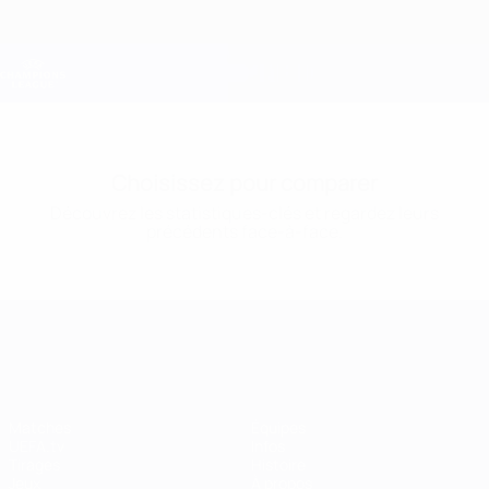
Passer
au
contenu
Champions League officielle
Obtenir
principal
Scores &amp; Fantasy foot en direct
UEFA Champions League
Choisissez pour comparer
Découvrez les statistiques-clés et regardez leurs
précédents face-à-face.
UEFA Champions League
Matches
Équipes
UEFA.tv
Infos
Tirages
Histoire
Jeux
À propos