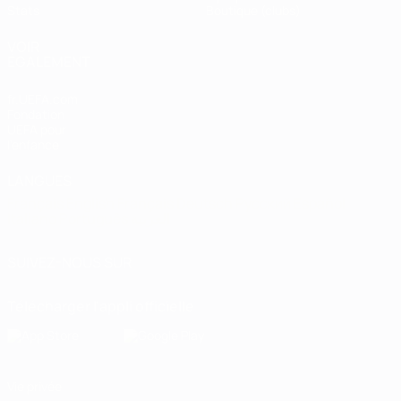
Stats
Boutique (clubs)
VOIR
ÉGALEMENT
fr.UEFA.com
Fondation
UEFA pour
l'enfance
LANGUES
Français
English
Français
Deutsch
Русский
Español
Italiano
Português
العربية
SUIVEZ-NOUS SUR
Télécharger l'appli officielle
Vie privée