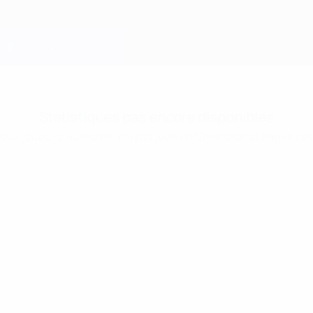
Statistiques pas encore disponibles
deux joueurs, au moins, n'a pas joué en Champions League cet