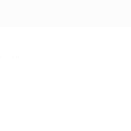
Obtenir
te saison.