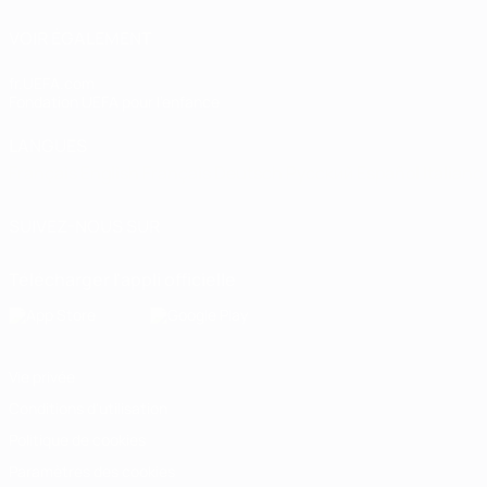
VOIR ÉGALEMENT
fr.UEFA.com
Fondation UEFA pour l'enfance
LANGUES
Français
English
Français
Deutsch
Русский
Español
Italiano
SUIVEZ-NOUS SUR
Télécharger l'appli officielle
Vie privée
Conditions d'utilisation
Politique de cookies
Paramètres des cookies