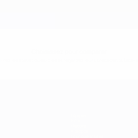
Choisissez pour comparer
rez les statistiques-clés et regardez leurs précédents face-
Équipes
Infos
Histoire
À propos
Boutique (clubs)