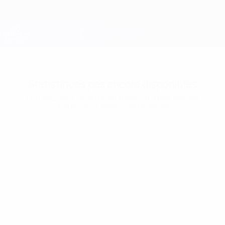
Passer
au
contenu
Champions League officielle
Obtenir
principal
Scores &amp; Fantasy foot en direct
UEFA Champions League
Statistiques pas encore disponibles
L'un des deux joueurs, au moins, n'a pas joué en
Champions League cette saison.