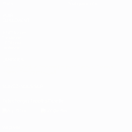
Stats
Boutique (clubs)
VOIR
ÉGALEMENT
fr.UEFA.com
Fondation
UEFA pour
l'enfance
LANGUES
Français
English
Français
Deutsch
Русский
Español
Italiano
Português
العربية
SUIVEZ-NOUS SUR
Télécharger l'appli officielle
Vie privée