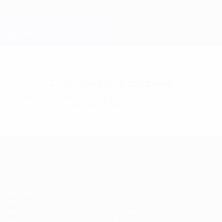
Passer
au
contenu
Champions League officielle
Obtenir
principal
Scores &amp; Fantasy foot en direct
UEFA Champions League
Choisissez pour comparer
Découvrez les statistiques-clés et regardez leurs
précédents face-à-face.
UEFA Champions League
Matches
Équipes
UEFA.tv
Infos
Tirages
Histoire
Jeux
À propos