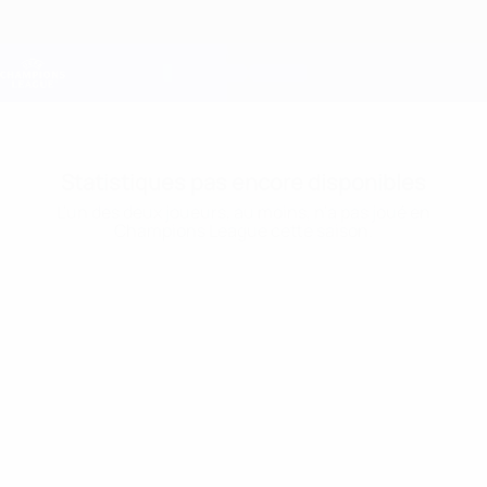
Passer
au
contenu
Champions League officielle
Obtenir
principal
Scores &amp; Fantasy foot en direct
UEFA Champions League
Statistiques pas encore disponibles
L'un des deux joueurs, au moins, n'a pas joué en
Champions League cette saison.