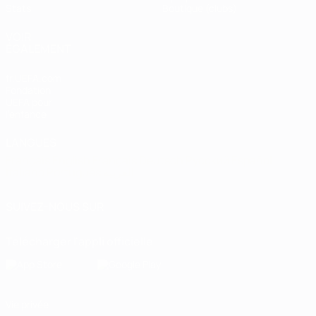
Stats
Boutique (clubs)
VOIR
ÉGALEMENT
fr.UEFA.com
Fondation
UEFA pour
l'enfance
LANGUES
Français
English
Français
Deutsch
Русский
Español
Italiano
Português
العربية
SUIVEZ-NOUS SUR
Télécharger l'appli officielle
Vie privée