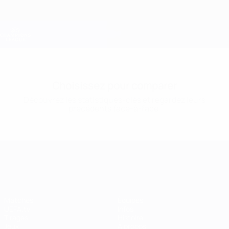
Passer
au
contenu
Champions League officielle
Obtenir
principal
Scores &amp; Fantasy foot en direct
UEFA Champions League
Choisissez pour comparer
Découvrez les statistiques-clés et regardez leurs
précédents face-à-face.
UEFA Champions League
Matches
Équipes
UEFA.tv
Infos
Tirages
Histoire
Jeux
À propos