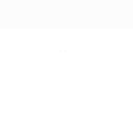
Passer
au
contenu
Champions League officielle
Obtenir
principal
Scores &amp; Fantasy foot en direct
UEFA Champions League
Statistiques pas encore disponibles
L'un des deux joueurs, au moins, n'a pas joué en
Champions League cette saison.