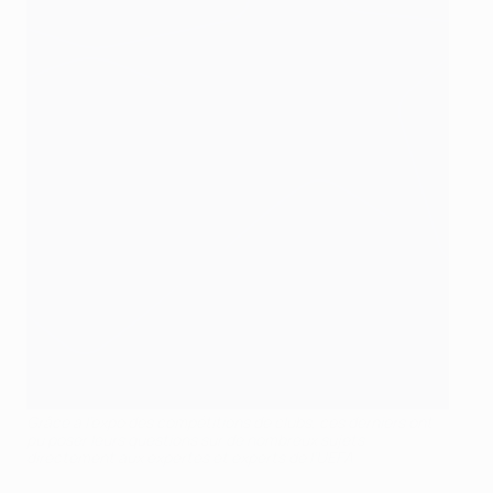
Grâce à l’expo des compétitions de clubs, ces derniers ont
pu poser leurs questions sur de nombreux sujets
directement aux expertes et experts de l’UEFA