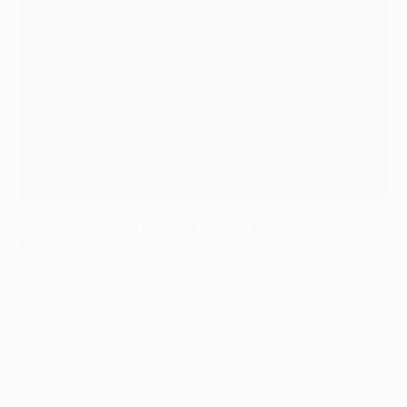
Tirage au sort du premier tour de qualification de
l’UEFA Europa League
De la préparation opérationnelle à l’attente fébrile des
tirages au sort, cet événement de lancement des
qualifications offre aux clubs une ligne de départ
commune pour la saison 2026/27, donnant à chaque
club participant, venu de tous les horizons du football
européen, l’occasion d’écrire un nouveau chapitre de