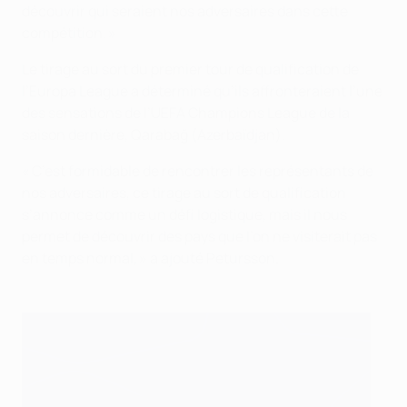
découvrir qui seraient nos adversaires dans cette
compétition. »
Le tirage au sort du premier tour de qualification de
l’Europa League a déterminé qu’ils affronteraient l’une
des sensations de l’UEFA Champions League de la
saison dernière, Qarabağ (Azerbaïdjan).
« C’est formidable de rencontrer les représentants de
nos adversaires, ce tirage au sort de qualification
s’annonce comme un défi logistique, mais il nous
permet de découvrir des pays que l’on ne visiterait pas
en temps normal, » a ajouté Petursson.