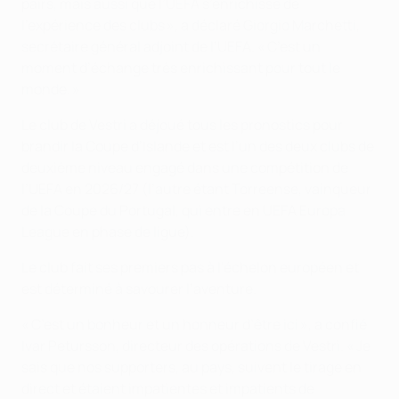
pairs, mais aussi que l’UEFA s’enrichisse de
l’expérience des clubs », a déclaré Giorgio Marchetti,
secrétaire général adjoint de l’UEFA. « C’est un
moment d’échange très enrichissant pour tout le
monde. »
Le club de Vestri a déjoué tous les pronostics pour
brandir la Coupe d’Islande et est l’un des deux clubs de
deuxième niveau engagé dans une compétition de
l’UEFA en 2026/27 (l’autre étant Torreense, vainqueur
de la Coupe du Portugal, qui entre en UEFA Europa
League en phase de ligue).
Le club fait ses premiers pas à l'échelon européen et
est déterminé à savourer l’aventure.
« C’est un bonheur et un honneur d’être ici », a confié
Ivar Petursson, directeur des opérations de Vestri. « Je
sais que nos supporters, au pays, suivent le tirage en
direct et étaient impatientes et impatients de