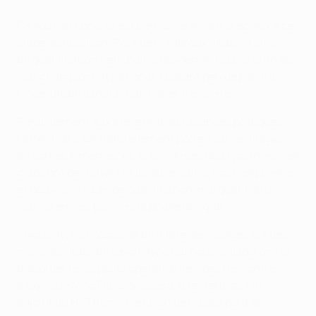
Ce soutien concret est particulièrement précieux à ce
stade de la saison. Pour de nombreux clubs, la phase
de qualification s’enchaîne rapidement après la fin de
leur championnat national, laissant peu de place à
l’incertitude dans un calendrier très serré.
Parallèlement aux ateliers et aux seances pratiques,
l’attention s’est naturellement portée sur les tirages
au sort eux-mêmes. Au cours de ces deux journées, les
clubs ont découvert leurs adversaires pour les premier
et deuxième tours de qualification, marquant ainsi
leurs premiers pas vers la phase de ligue.
« Nous avons l’occasion de metre des visages sur des
noms de clubs, de savoir avec qui nous collaborons et
d’aborder les aspects opérationnels des rencontres »,
a expliqué Nino Felice Massera, directeur sportif
adjoint du FC Thun, champion de Suisse pour la