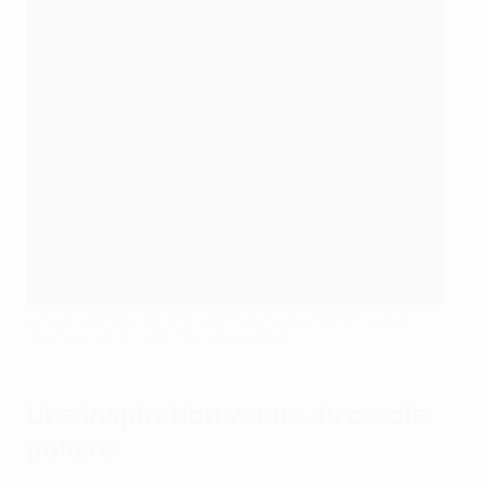
Le club islandais de Vestri participera au premier tour de
qualification de l’UEFA Europa League
Une inspiration venue du cercle
polaire