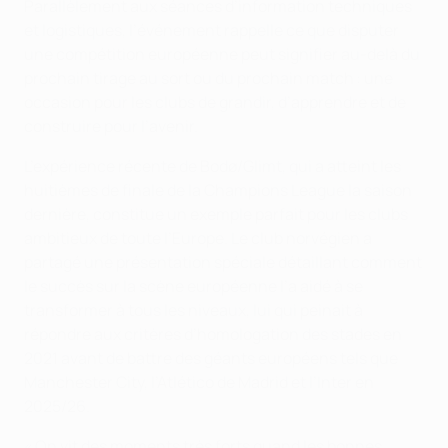
Parallèlement aux séances d’information techniques
et logistiques, l’événement rappelle ce que disputer
une compétition européenne peut signifier au-delà du
prochain tirage au sort ou du prochain match : une
occasion pour les clubs de grandir, d’apprendre et de
construire pour l’avenir.
L’expérience récente de Bodø/Glimt, qui a atteint les
huitièmes de finale de la Champions League la saison
dernière, constitue un exemple parfait pour les clubs
ambitieux de toute l’Europe. Le club norvégien a
partagé une présentation spéciale détaillant comment
le succès sur la scène européenne l’a aidé à se
transformer à tous les niveaux, lui qui peinait à
répondre aux critères d’homologation des stades en
2021 avant de battre des géants européens tels que
Manchester City, l’Atlético de Madrid et l’Inter en
2025/26.
« On vit des moments très forts quand les bonnes