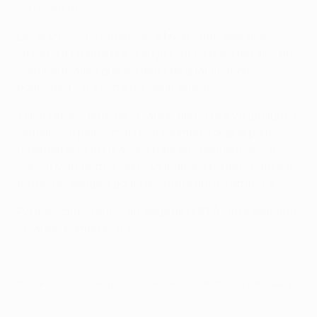
son histoire.
Les discussions entamées à Nyon cette semaine
laisseront bientôt place au jeu sur tous les terrains du
continent, alors que les tours de qualification
donneront vie à cette nouvelle saison.
« Nous avons terminé la saison dernière il y a quelques
semaines à peine, mais nous sommes déjà là pour
redémarrer et nous avons hâte de commencer », a
conclu Marchetti. « Nous souhaitons bonne chance à
toutes les équipes pour l’aventure qui les attend. »
Pour les clubs réunis au siège de l’UEFA cette semaine,
la saison commence ici.
© 1998-2026 UEFA. All rights reserved.
Mis à jour le: mardi 14 juillet 2026