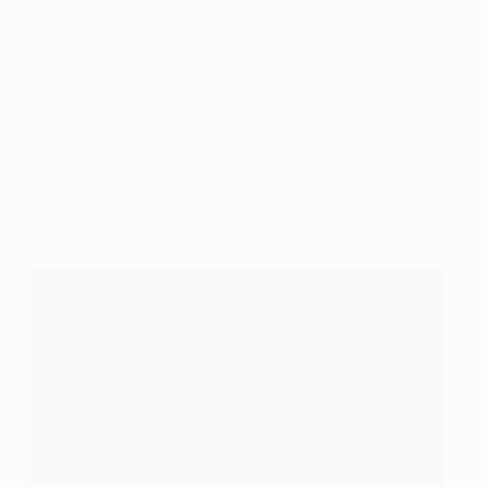
réglementaires permettant d’assurer un début de
compétition fluide, dès le 7 juillet.
Au travers de séances d’information, d'ateliers et de
partages d’expériences, l’objectif de l’UEFA est de
veiller à ce que chaque équipe aborde les premiers
tours informée, connectée et prête, une étroite
coopération étant essentielle pour offrir les meilleures
conditions de compétition possibles.