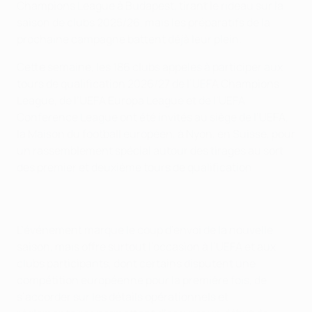
Champions League à Budapest, tirant le rideau sur la
saison de clubs 2025/26, mais les préparatifs de la
prochaine campagne battent déjà leur plein.
Cette semaine, les 186 clubs appelés à participer aux
tours de qualification 2026/27 de l’UEFA Champions
League, de l’UEFA Europa League et de l’UEFA
Conference League ont été invités au siège de l’UEFA,
la Maison du football européen, à Nyon, en Suisse, pour
un rassemblement spécial autour des tirages au sort
des premier et deuxième tours de qualification.
L’événement marque le coup d’envoi de la nouvelle
saison, mais offre surtout l’occasion à l’UEFA et aux
clubs participants, dont certains disputent une
compétition européenne pour la première fois, de
s’accorder sur les détails opérationnels et