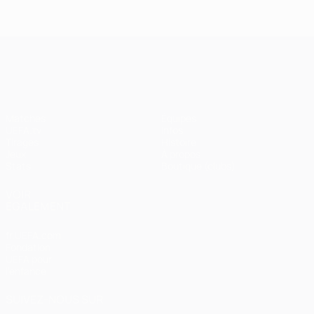
UEFA Champions League
Matches
Équipes
UEFA.tv
Infos
Tirages
Histoire
Jeux
À propos
Stats
Boutique (clubs)
VOIR
ÉGALEMENT
fr.UEFA.com
Fondation
UEFA pour
l'enfance
SUIVEZ-NOUS SUR