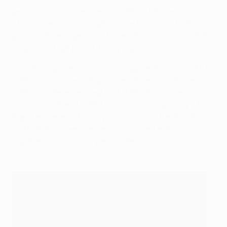
personnes se rassemblent », a déclaré Frode
Thomassen, directeur général de Bodø/Glimt. « Et nous
parlons de l’équipe qui entoure l’équipe. C’est un état
d’esprit partagé par tout un groupe. »
« Il a été important pour nous d’apprendre à connaître
l’UEFA, ses équipes, de gravir les échelons à travers
l’UEFA Conference League et l’UEFA Europa League
avant d’accéder à l’UEFA Champions League. Il y a tant
à apprendre, et le fait de pouvoir rencontrer d’autres
clubs, d’échanger avec leurs représentantes et
représentants, nous a permis d'en savoir plus. »