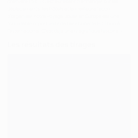
première fois. « C’est excellent d’échanger sur les
déplacements, les hôtels et la meilleure façon
d’organiser notre voyage. Jouer en Europe est une
formidable opportunité de faire briller le FC Thun à
l’international. C’est déjà une magnifique histoire. »
Les résultats des tirages