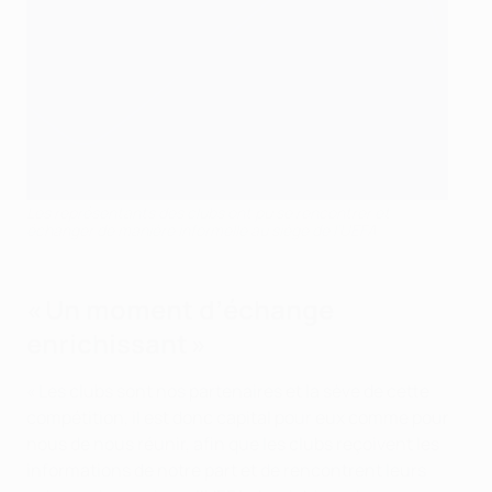
Les représentants des clubs ont pu se rencontrer et
échanger de manière informelle au siège de l’UEFA
« Un moment d’échange
enrichissant »
« Les clubs sont nos partenaires et la sève de cette
compétition, il est donc capital pour eux comme pour
nous de nous réunir, afin que les clubs reçoivent les
informations de notre part et de rencontrent leurs