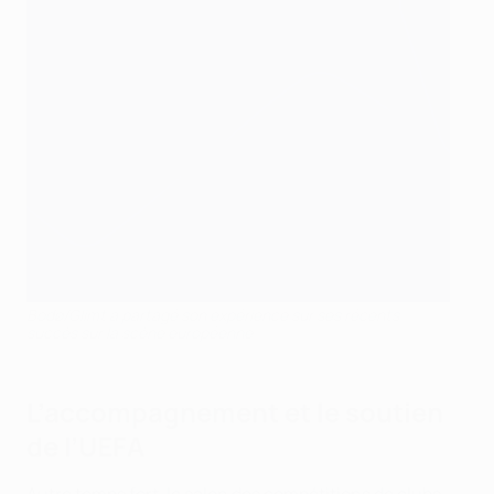
Bodø/Glimt a partagé son expérience sur ses récents
succès sur la scène européenne
L’accompagnement et le soutien
de l’UEFA