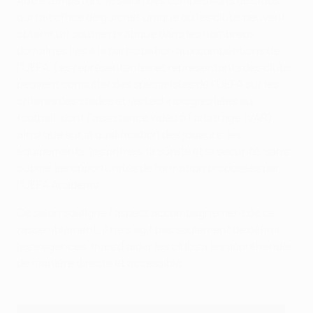
Autre temps fort, le salon des compétitions de clubs
qui fait office de guichet unique où les clubs peuvent
obtenir un soutien pratique dans les nombreux
domaines liés à la participation aux compétitions de
l’UEFA. Les représentantes et représentants des clubs
peuvent consulter des spécialistes de l’UEFA sur les
critères des stades et les technologies liées au
football, dont l’assistance vidéo à l’arbitrage (VAR),
ainsi que sur la qualification des joueurs, les
équipements, les primes, la sûreté et la sécurité, sans
oublier les opportunités de formation proposées par
l’UEFA Academy.
Ce salon souligne l'aspect accompagnement de ce
rassemblement, il ne s’agit pas seulement de définir
les exigences, mais d’aider les clubs à les appréhender
de manière directe et accessible.