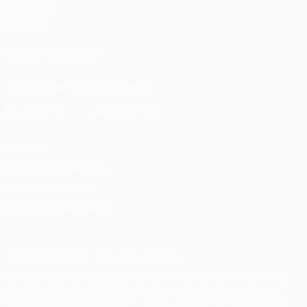
Fondation
UEFA pour
l'enfance
SUIVEZ-NOUS SUR
Télécharger l'appli officielle
Vie privée
Conditions d'utilisation
Politique de cookies
Paramètres des cookies
© 1998-2026 UEFA. Tous droits réservés.
La désignation UEFA, le logo de l'UEFA et toutes les marques liées
aux compétitions de l'UEFA sont protégés en tant que marques
et/ou droits d'auteur de l'UEFA. Toute utilisation de ces marques