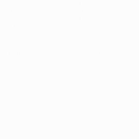
Petit, agile et vif, il a conservé son excellente forme de
la saison dernière, et alors que son équipe s'apprête à
affronter l'Athletic Club lors de la Journée 5, il a de quoi
se réjouir. Il a parlé à l'UEFA de ce qui le motive.
João Neves sur son gabarit relativement modeste
(Peut-être que les gens me sous-estiment) en raison
de ma taille et du fait que je n'ai pas une grande force
physique, mais l'intelligence (de jeu) joue aussi un
rôle. Si vous n'êtes pas fort physiquement, vous devez
être intelligent. Bien sûr, avoir plus d'endurance, plus
de force et de vitesse aide à la performance, mais je ne
pense pas que ce soit le plus important.
João Neves ravive l'espoir
Quand j'étais petit, je jouais attaquant, mais à mesure