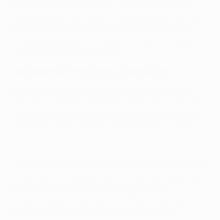
que le terrain s'agrandissait, nous avons découvert
quelles étaient nos vraies forces et qualités. Le milieu
de terrain a toujours été le meilleur choix pour moi
parce que je veux être un joueur complet. Je veux être
capable de faire un peu de tout.
João Neves sur le fait d'avoir un père policier
Tout devait toujours être en ordre, et j'ai gardé cela
dans ma vie d'adulte. Je ne pense pas que je serais là
où je suis aujourd'hui sans cette éducation stricte. Je
n'aurais pas la persévérance et la résilience que j'ai.
João Neves renverse la vapeur
Je me souviens que nous faisions de la course pendant
le confinement, pendant le COVID, lorsque nous nous
entraînions à la maison. Le plan était de faire
15 secondes de récupération et 15 secondes de sprint,
et mon père, sans rien me dire, me faisait courir