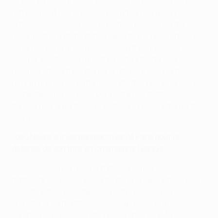
Je vais au café, tout ça, et j'essaie de passer sous le
radar autant que possible, (comme) une personne
ordinaire. Je sais que deux ou trois personnes me
reconnaîtront et me demanderont une photo, mais je
crois que les autres me laisseront tranquille. Je n'ai
pas, par exemple, la moustache de Vitinha... ou
quelque chose dans ma façon de bouger à l'extérieur
qui fait que les gens me fixent et [me] reconnaissent
instantanément. Donc, peut-être que mettre un
bonnet que je porte normalement et que j'aime porter
suffit.
João Neves sur les perspectives de Paris pour la
défense de son titre en Champions League
Nous savons que nous sommes presque assurés
d'atteindre la phase suivante dans le top 24, mais notre
objectif est de finir dans les huit premiers. Nous
prendrons les matches les uns après les autres,
comme nous l'avons fait la saison dernière. Nous