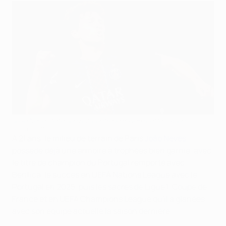
João Neves fête son but contre le Bayern cette saison
AFP via Getty Images
À 21 ans, le milieu de terrain de Paris
João Neves
possède déjà une armoire à trophées bien garnie, avec
le titre de champion du Portugal remporté avec
Benfica, le succès en UEFA Nations League avec le
Portugal en 2025, puis les sacres de Ligue 1, Coupe de
France et en UEFA Champions League qu'il a glanées
avec son équipe actuelle la saison dernière.