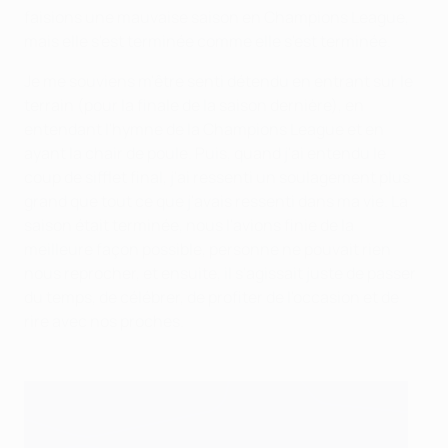
faisions une mauvaise saison en Champions League,
mais elle s'est terminée comme elle s'est terminée.
Je me souviens m'être senti détendu en entrant sur le
terrain (pour la finale de la saison dernière), en
entendant l'hymne de la Champions League et en
ayant la chair de poule. Puis, quand j'ai entendu le
coup de sifflet final, j'ai ressenti un soulagement plus
grand que tout ce que j'avais ressenti dans ma vie. La
saison était terminée, nous l'avions finie de la
meilleure façon possible, personne ne pouvait rien
nous reprocher, et ensuite, il s'agissait juste de passer
du temps, de célébrer, de profiter de l'occasion et de
rire avec nos proches.