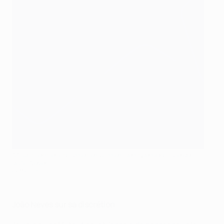
Maillot rentré, chaussettes basses : le style signature de
João Neves
Getty Images
João Neves sur sa discrétion