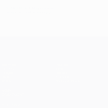
© 1998-2026 UEFA. All rights reserved.
Mis à jour le: lundi 8 décembre 2025
UEFA Champions League
Matches
Équipes
UEFA.tv
Infos
Tirages
Histoire
Jeux
À propos
Stats
Boutique (clubs)
VOIR
ÉGALEMENT
fr.UEFA.com