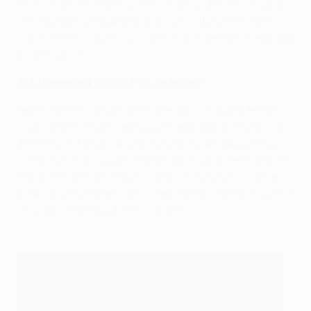
17 secondes et me récupérer 13 secondes. Je ne savais
rien et je pensais que je faisais les habituelles 15/15.
Donc, cette histoire vous donne une idée de ce qu'était
mon enfance.
João Neves sur son look sur le terrain
Jouer avec mon maillot (rentré dans le short) et mes
chaussettes en dessous du genou était une tradition
de Benfica que j'ai suivie jusqu'à ce jour. Aujourd'hui,
comme je le dis souvent à mes amis, j'ai même peur de
ne pas le faire parce que, s'il arrive quelque chose de
mauvais, je vais m'en servir comme excuse ! Donc, je ne
peux pas me résoudre à changer.