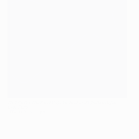
João Neves soulève le trophée de la Champions League
avec Paris
UEFA via Getty Images