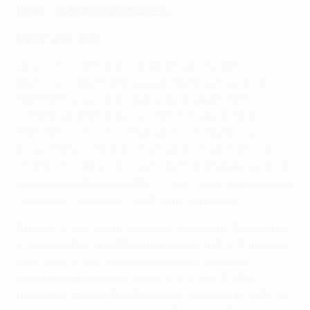
Inter - Bayern München
Match aller :
2-1
Deux séries statistiques bienvenues se sont
poursuivies pour l'Inter qui a remporté une victoire
importante sur le terrain du Bayern de Vincent
Kompany. D'abord, grâce à la finition de Lautaro
Martínez, les Italiens ont ouvert le score pour la
neuvième fois lors de leurs dix derniers matches de
Champions League. Ensuite, grâce au but de la victoire
e
de Davide Frattesi à la 88
minute, ils ont remporté leur
neuvième victoire dans cette même période.
Désormais meilleur buteur de l'histoire des Nerazzurri
en Coupe d'Europe/Champions League, Martínez veut
une réédition de la performance courageuse à
l'extérieur lors de leur retour à San Siro. « Notre
performance et notre attitude doivent être les mêmes