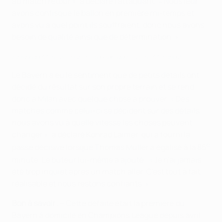
au match retour », a déclaré l'attaquant. « Nous leur
avons confisqué le ballon en première mi-temps et
avons vu à quel point ils souffraient, donc nous avons
besoin de qualité ainsi que de détermination. »
L'inspi de Marcus Thuram, l'extér' de Lautaro Martínez
Le Bayern a eu le sentiment que de petits détails ont
décidé du résultat sur son propre terrain et se rend
donc à Milan avec quelque chose à prouver. « Des
matches comme celui-ci se décident sur des détails,
nous avons vu à quelle vitesse les choses peuvent
changer », a déclaré Konrad Laimer, qui a fourni la
e
passe décisive lorsque Thomas Müller a égalisé à la 85
minute. Le buteur lui-même a ajouté : « Je n'ai jamais
été trop inquiet après un match aller. C'est tout à fait
réalisable et nous restons confiants. »
Bon à savoir . –
Cette défaite était la première du
Bayern à domicile en Champions League depuis avril