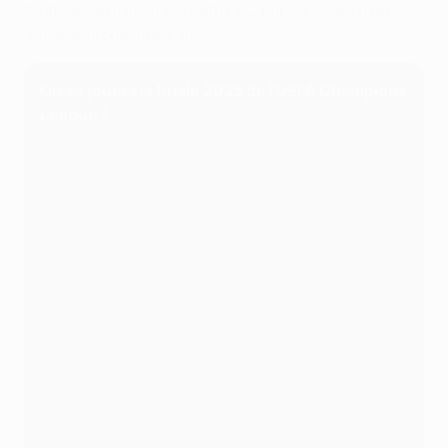
2021, lorsqu'il avait été battu 3-2 par Paris lors d'un
autre quart de finale aller.
Où se jouera la finale 2025 de l'UEFA Champions
League ?