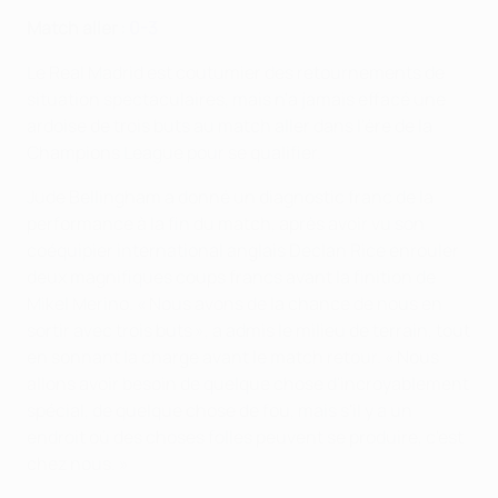
Match aller :
0-3
Le Real Madrid est coutumier des retournements de
situation spectaculaires, mais n'a jamais effacé une
ardoise de trois buts au match aller dans l'ère de la
Champions League pour se qualifier.
Jude Bellingham a donné un diagnostic franc de la
performance à la fin du match, après avoir vu son
coéquipier international anglais Declan Rice enrouler
deux magnifiques coups francs avant la finition de
Mikel Merino. « Nous avons de la chance de nous en
sortir avec trois buts », a admis le milieu de terrain, tout
en sonnant la charge avant le match retour. « Nous
allons avoir besoin de quelque chose d'incroyablement
spécial, de quelque chose de fou, mais s'il y a un
endroit où des choses folles peuvent se produire, c'est
chez nous. »