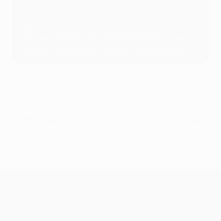
UEFA via Getty Images
La finale 2024/25 de l'UEFA Champions League se
déroulera à la Munich Football Arena le 31 mai.
© 1998-2026 UEFA. All rights reserved.
Mis à jour le: mercredi 16 avril 2025
UEFA Champions League