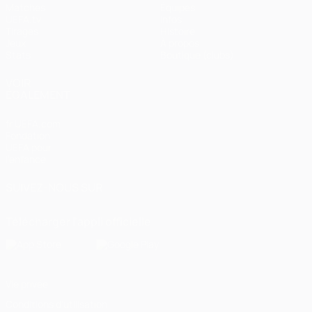
Matches
Équipes
UEFA.tv
Infos
Tirages
Histoire
Jeux
À propos
Stats
Boutique (clubs)
VOIR
ÉGALEMENT
fr.UEFA.com
Fondation
UEFA pour
l'enfance
SUIVEZ-NOUS SUR
Télécharger l'appli officielle
Vie privée
Conditions d'utilisation