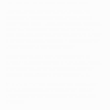
Les coups francs de Declan Rice sous tous les angles
Mikel Arteta n'est pas non plus prêt à négliger la
puissance de l'atmosphère du Bernabéu avant le
match retour décisif. « Nous allons savourer la victoire,
parce que nous estimons que nous méritons de le
faire, mais nous savons que ce n'est que la mi-temps »,
a concédé l'entraîneur d'Arsenal. « Nous devons être
encore meilleurs à Madrid pour passer. »
Réussir cela pourrait faire rêver les Gunners : la
dernière fois qu'ils ont éliminé le Real Madrid en phase
à élimination directe de la Champions League, en
2005/06, ils ont atteint la finale cette année-là.
Bon à savoir . –
Le Real Madrid est sorti victorieux de
ses sept précédentes confrontations en quart de
finale de la Champions League contre des équipes
anglaises.