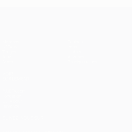
UEFA Champions League
Matches
Équipes
UEFA.tv
Infos
Tirages
Histoire
Jeux
À propos
Stats
Boutique (clubs)
VOIR
ÉGALEMENT
fr.UEFA.com
Fondation
UEFA pour
l'enfance
SUIVEZ-NOUS SUR