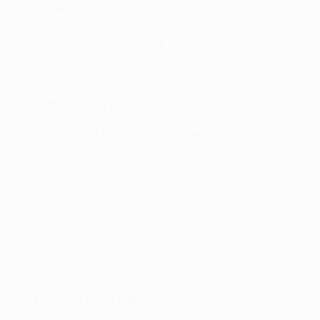
Série (dernier match joué en premier)
: NNGGGG
Dernier match
: Monaco 0-0 Paris, 01/03, Ligue 1
Ligue 1, classement complet
Kylian Mbappé libère Paris
Les mots des entraîneurs
Imanol Alguacil, Real Sociedad, coach
Tout comme à Paris, je demanderai à l'équipe de faire
preuve de personnalité. Nous avons montré là-bas que
nous étions en mesure de faire face à la situation. Pour
notre part, nous ferons tout notre possible pour y
parvenir. Je veux la meilleure ambiance, sur et en
dehors du terrain. Ce ne sera pas facile, mais nous
sommes pleins d'espoir. L'important, c'est de rivaliser et
de ne pas perdre espoir.
Luis Enrique, Paris, coach
Les matches retour sont toujours difficiles. Le résultat