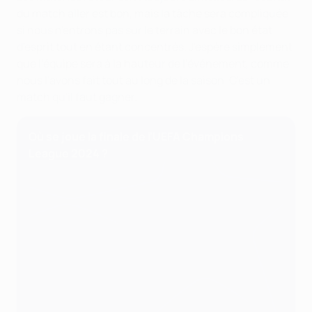
du match aller est bon, mais la tâche sera compliquée
si nous n'entrons pas sur le terrain avec le bon état
d'esprit tout en étant concentrés. J'espère simplement
que l'équipe sera à la hauteur de l'événement, comme
nous l'avons fait tout au long de la saison. C'est un
match qu'il faut gagner.
Où se joue la finale de l'UEFA Champions
League 2024 ?