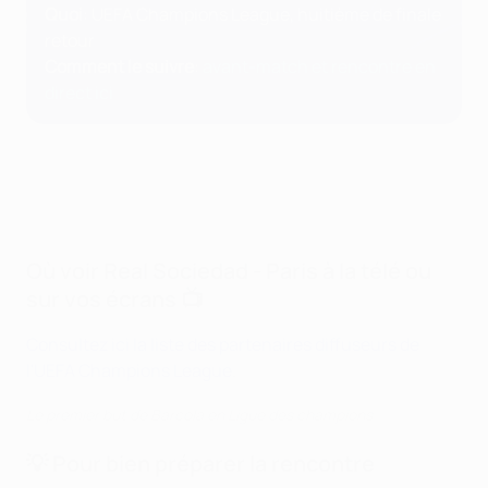
Quoi
: UEFA Champions League, huitième de finale
retour
Comment le suivre
:
avant-match et rencontre en
direct ici
Où voir Real Sociedad - Paris à la télé ou
sur vos écrans 📺
Consultez ici la liste des partenaires diffuseurs de
l'UEFA Champions League
.
Le premier but de Barcola en Ligue des champions
💡 Pour bien préparer la rencontre