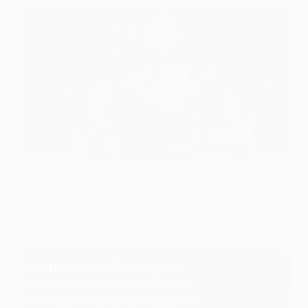
Paris a remporté le match aller 2-0 au Parc des Princes
Getty Images
Real Sociedad et Paris s'affrontent en huitième de
finale retour de l'UEFA Champions League le mardi 5
mars.
Real Sociedad - Paris express
Quand
: mardi 5 mars (21 heures)
Où
: REALA ARENA, San Sebastián