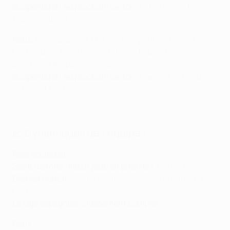
Suspendu(s) au prochain carton:
Le Normand, Merino,
Traoré, Zubeldia
Paris
: Donnarumma; Hakimi, Marquinhos, Beraldo,
Hernández; Zaïre-Emery, Vitinha, Fabian Ruiz;
Dembélé, Mbappé, Barcola
Suspendu(s) au prochain carton:
Hakimi, Hernández,
Škriniar, Ugarte
Alejandro Remiro s'interpose devant Mbappé
📈 Dynamiques des équipes
Real Sociedad
Série (dernier match joué en premier)
: PPGPPN
Dernier match
: Sevilla 3-2 Real Sociedad, 02/03, La
Liga
La Liga espagnole, classement complet
Paris