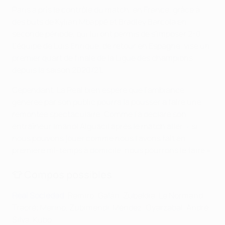
Paris a pris le contrôle du match, en France, grâce à
des buts de Kylian Mbappé et Bradley Barcola en
seconde période, qui lui ont permis de s'imposer 2-0.
L'équipe de Luis Enrique, de retour en Espagne, vise un
premier quart de finale de la Ligue des champions
depuis la saison 2020/21.
Cependant, La Real bien espère que l'ambiance
générée par son public pourra la pousser à faire une
remontée spectaculaire. Comme l'a déclaré son
entraîneur Imanol Alguacil après le match aller, « si
nous pouvons jouer comme nous l'avons fait en
première mi-temps à domicile, nous pourrons le faire ».
👕 Compos possibles
Real Sociedad
: Remiro; Galán, Zubeldia, Le Normand,
Traoré; Merino, Zubimendi, Méndez; Oyarzabal, André
Silva, Kubo