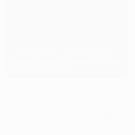
©Getty Images
La saison 2023/24 de l'UEFA Champions League
s'achèvera dans le prestigieux stade de Wembley,
er
à Londres, le samedi 1
juin.
© 1998-2026 UEFA. All rights reserved.
Mis à jour le: mardi 5 mars 2024