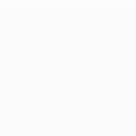
UEFA Champions League
Matches
Équipes
UEFA.tv
Infos
Tirages
Histoire
Jeux
À propos
Stats
Boutique (clubs)
VOIR
ÉGALEMENT
fr.UEFA.com
Fondation
UEFA pour
l'enfance
SUIVEZ-NOUS SUR