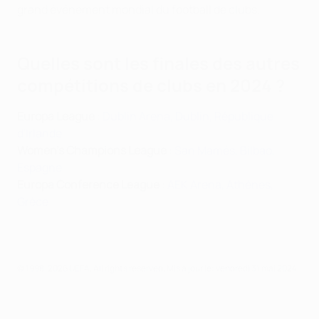
grand événement mondial du football de clubs.
Quelles sont les finales des autres
compétitions de clubs en 2024 ?
Europa League
:
Dublin Arena, Dublin, République
d'Irlande
Women's Champions League
:
San Mamés, Bilbao,
Espagne
Europa Conference League
:
AEK Arena, Athènes,
Grèce
© 1998-2026 UEFA. All rights reserved.
Mis à jour le: vendredi 31 mai 2024