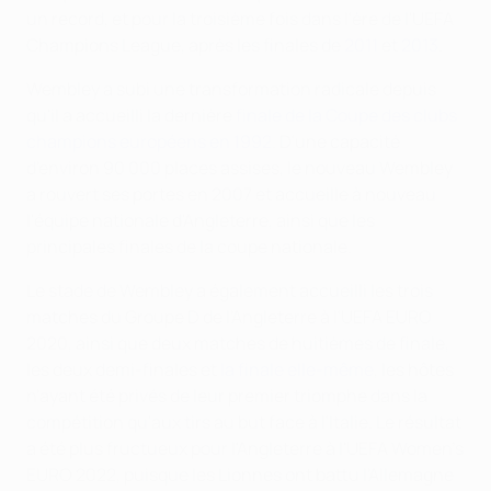
un record, et pour la troisième fois dans l'ère de l'UEFA
Champions League, après les finales de
2011
et
2013
.
Wembley a subi une transformation radicale depuis
qu'il a accueilli la dernière
finale de la Coupe des clubs
champions européens en 1992
. D'une capacité
d'environ 90 000 places assises, le nouveau Wembley
a rouvert ses portes en 2007 et accueille à nouveau
l'équipe nationale d'Angleterre, ainsi que les
principales finales de la coupe nationale.
Le stade de Wembley a également accueilli les trois
matches du Groupe D de l'Angleterre à l'UEFA EURO
2020, ainsi que deux matches de huitièmes de finale,
les deux demi-finales et
la finale elle-même
, les hôtes
n'ayant été privés de leur premier triomphe dans la
compétition qu'aux tirs au but face à l'Italie. Le résultat
a été plus fructueux pour l'Angleterre à l'UEFA Women's
EURO 2022, puisque les Lionnes ont battu l'Allemagne