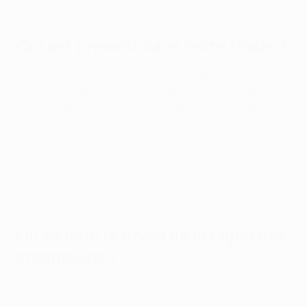
Qui est présent dans cette finale ?
Le Borussia Dortmund a validé son billet pour la finale
par
une victoire 2-0 sur l'ensemble des deux matches
face au Paris Saint-Germain. Il affrontera le Real
Madrid, vainqueur à 14 reprises de la compétition, qui a
éliminé le Bayern
4-3 sur l'ensemble des deux matches
dans l'autre demi-finale
.
Real Madrid - Dortmund, épisodes précédents
Où se joue la finale de la Ligue des
champions ?
L'événement n°1 du calendrier du football de clubs
européens revient à Londres pour une huitième fois,