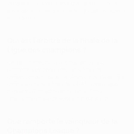
vainqueur. Si le score reste inchangé à l'issue de la
prolongation, le vainqueur est désigné par une séance
de tirs au but.
Qui est l'arbitre de la finale de la
Ligue des champions ?
C'est le Slovène Slavko Vinčić qui arbitrera la
rencontre. Il officiera sa deuxième finale de
compétition de clubs de l'UEFA après avoir été désigné
comme arbitre de la finale de l'UEFA Europa League
2022 entre l'Eintracht Francfort et les Rangers.
L'équipe d'arbitrage complète est disponible ici.
Que remporte le vainqueur de la
Champions League ?