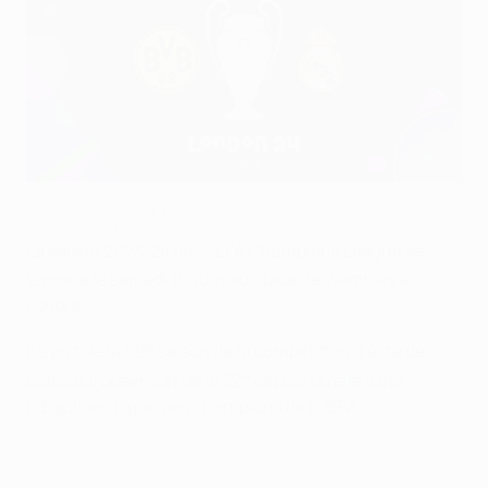
Le stade de Wembley accueille la finale de la Ligue des
champions samedi 1er juin
UEFA via Getty Images
La saison 2023/24 de l'UEFA Champions League se
er
termine le samedi 1
juin au stade de Wembley à
Londres.
e
Il s'agit de la 69
saison de la compétition d'élite des
e
clubs européens et de la 32
depuis qu'elle a été
rebaptisée Ligue des champions de l'UEFA.