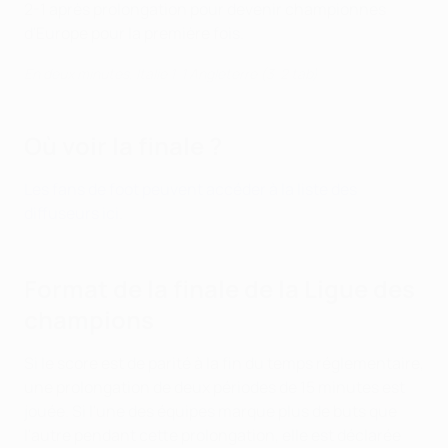
2-1 après prolongation pour devenir championnes
d'Europe pour la première fois.
En deux minutes, Italie 1-1 Angleterre (3-2 tab)
Où voir la finale ?
Les fans de foot peuvent accéder à la liste des
diffuseurs ici
.
Format de la finale de la Ligue des
champions
Si le score est de parité à la fin du temps réglementaire,
une prolongation de deux périodes de 15 minutes est
jouée. Si l'une des équipes marque plus de buts que
l'autre pendant cette prolongation, elle est déclarée