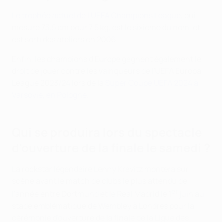
Le trophée actuel de l'UEFA Champions League
, qui
mesure 73,5 cm pour 7,5 kg, est le sixième du nom, et
est sorti des ateliers en 2006.
Enfin, les champions d'Europe gagnent également le
droit de jouer contre les vainqueurs de l'UEFA Europa
League 2023/24 lors de la
Super Coupe UEFA 2024 à
Varsovie, en Pologne
.
Qui se produira lors du spectacle
d'ouverture de la finale le samedi ?
La rockstar légendaire Lenny Kravitz montera sur
scène avant le match de clubs le plus attendu de
er
l'année entre Dortmund et le Real Madrid le 1
juin au
stade emblématique de Wembley à Londres pour la
cérémonie d'ouverture de la finale de la Ligue des