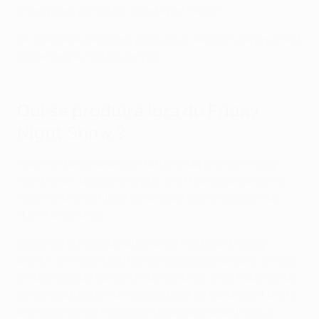
champions de l'UEFA, offerte par Pepsi®.
Le spectacle débutera à 20h45 et sera diffusé en direct
streaming sur UEFA.com
ici
.
Qui se produira lors du Friday
Night Show ?
Rudimental sera la tête d'affiche du premier Friday
Night Show depuis cinq ans, le 31 mai, pour lancer le
week-end de la finale de la Ligue des champions de
l'UEFA à Londres
.
Organisé en collaboration avec Rockstar Energy
Drink®, le Friday Night Show se déroulera dans un lieu
emblématique du centre de Londres, avec Rudimental
comme attraction principale pour ce qui promet d'être
une expérience musicale inoubliable avant le plus