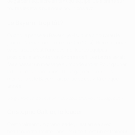
de garder l’équilibre en tant qu’équipe. Cela prime sur
toutes les stars que nous pourrions avoir.
Le Bayern, trop tôt ?
Quand je pense au Bayern, je visualise à nouveau le
jour où j’ai marqué contre eux (en 2014). Bien sûr, nous
savons que c’est l’une des meilleures équipes
possibles à affronter, un énorme défi. Les battre serait
faire passer un message au monde entier. Pour gagner
la Ligue des champions, il faut gagner contre les
meilleurs et le Bayern fait partie de ceux-là chaque
année.
Sergio Ramos, son but en finale de la Champions League 2014
Cristophe Galtier, le leader
C'est vraiment un grand leader, il est arrivé avec
beaucoup d’humilité dans l’équipe. C’est un entraîneur