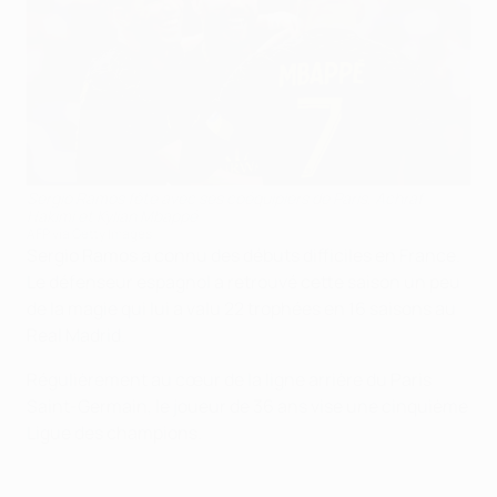
Sergio Ramos fête avec ses coéquipiers de Paris, Achraf
Hakimi et Kylian Mbappé
AFP via Getty Images
Sergio Ramos a connu des débuts difficiles en France.
Le défenseur espagnol a retrouvé cette saison un peu
de la magie qui lui a valu 22 trophées en 16 saisons au
Real Madrid.
Régulièrement au cœur de la ligne arrière du Paris
Saint-Germain, le joueur de 36 ans vise une cinquième
Ligue des champions.