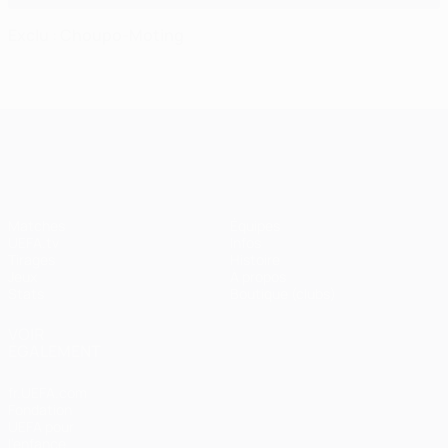
Exclu : Choupo-Moting
UEFA Champions League
Matches
Équipes
UEFA.tv
Infos
Tirages
Histoire
Jeux
À propos
Stats
Boutique (clubs)
VOIR
ÉGALEMENT
fr.UEFA.com
Fondation
UEFA pour
l'enfance