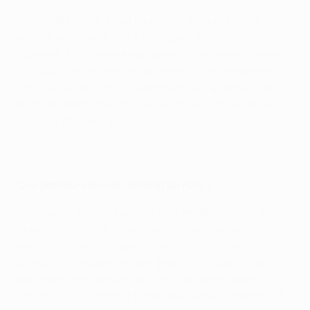
Dès le début tout a mal tourné. Je me suis blessé, j’ai
peiné à me remettre et à m’adapter au nouveau
système, à la nouvelle équipe et au nouvel entraîneur.
Le doute s’installe et on commence à se demander si
l’on a fait le bon choix. Cependant, je n'ai jamais rien
lâché pendant ma carrière, j'ai toujours travaillé très
dur pour être au top.
Regardez tous les buts de Paris en phase de groupes de la
Champions League
Que pensez-vous de l'effectif du PSG ?
Nous avons beaucoup de stars, certains des meilleurs
joueurs du monde. Néanmoins, seule une équipe unie
peut tirer le meilleur parti de ses meilleurs joueurs.
Lorsqu’une équipe finit par gagner, c’est parce qu’elle a
laissé ses egos personnels de côté. Cette saison,
l’objectif est de donner le meilleur de nous-mêmes et