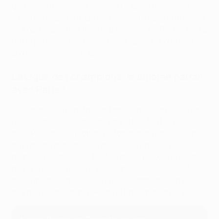
qui ne ment jamais, qui vous dit tout en face, et ça,
c’est très important. De plus, c’est un grand entraîneur
: il a gagné avec d'autres équipes avant le PSG, donc il a
de l'expérience. Cela nous fera du bien et nous fera
progresser comme équipe.
La Ligue des champions, le binôme parfait
avec Paris ?
Les couples se construisent toujours sur la base d’un
rêve, et lorsque le conjoint est parfait, tout se passe
bien. Pourtant, le football ne fonctionne pas toujours
de la même manière. Les meilleures équipes ne
gagnent pas toujours. Tout ce que je peux dire, c’est
que je suis là où je veux être, dans un club qui veut
absolument gagner la Ligue des champions. On peut
dire que c'est le grand défi de la fin de ma carrière.