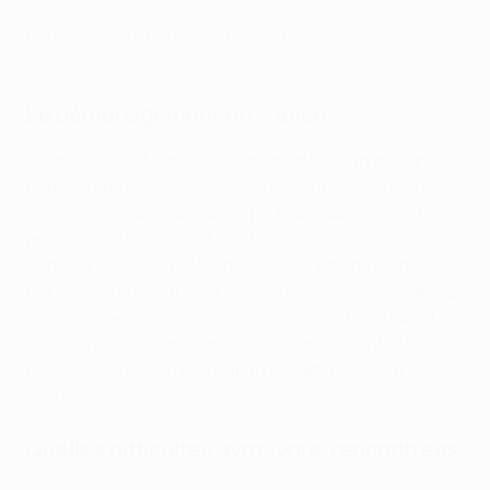
Paris - Bayern: dernières mises à jour
Le déménagement en France
Quitter le Real Madrid a évidemment été un très grand
changement. Mon objectif est toujours de continuer à
gagner. Avec le Real Madrid, j’ai beaucoup gagné, mais
je pensais que ce serait une bonne occasion de
changer d’air… de tenter d’aider une équipe comme le
PSG. Au début, tout était vraiment difficile. Vous devez
trouver une maison et vous installer, surtout quand
vous venez avec une famille, avec quatre enfants. Le
processus a été un peu dur au départ, mais tout est
rentré dans l’ordre.
Quelles difficultés avez-vous rencontrées
?