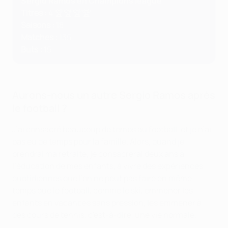
Sergio Ramos en Champions league
Titres :
4 🏆🏆🏆🏆
Saisons :
18
Matches :
135
Buts :
15
Aurons-nous un autre Sergio Ramos après
le football ?
J’ai consacré beaucoup de temps au football, et je n’ai
pas eu de temps pour la famille. Alors, quand je
prendrai ma retraite, je consacrerai deux ans à
l’éducation de mes enfants, à vivre des expériences
quotidiennes que l’on ne peut pas faire en même
temps que le football, comme le ski, emmener les
enfants en vacances sans pression, les emmener à
des cours de tennis, c'est-à-dire, une vie normale.