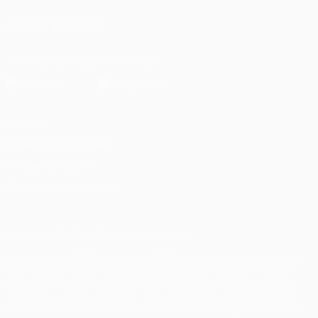
SUIVEZ-NOUS SUR
Télécharger l'appli officielle
Vie privée
Conditions d'utilisation
Politique de cookies
Paramètres des cookies
© 1998-2026 UEFA. Tous droits réservés.
La désignation UEFA, le logo de l'UEFA et toutes les marques liées
aux compétitions de l'UEFA sont protégés en tant que marques
et/ou droits d'auteur de l'UEFA. Toute utilisation de ces marques
déposées à des fins commerciales est interdite. L'utilisation de la
plate-forme UEFA.com implique que vous acceptez les Conditions