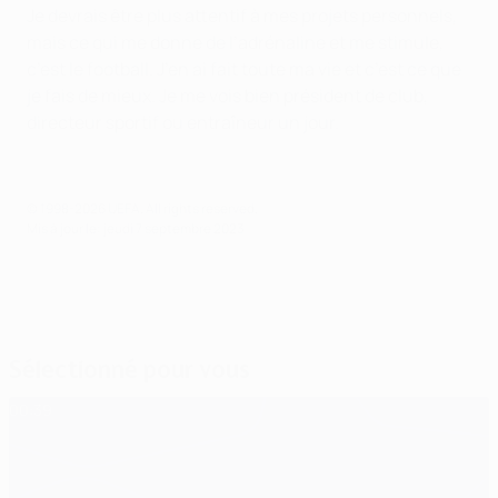
Je devrais être plus attentif à mes projets personnels,
mais ce qui me donne de l’adrénaline et me stimule,
c’est le football. J’en ai fait toute ma vie et c’est ce que
je fais de mieux. Je me vois bien président de club,
directeur sportif ou entraîneur un jour.
© 1998-2026 UEFA. All rights reserved.
Mis à jour le: jeudi 7 septembre 2023
Sélectionné pour vous
00:39