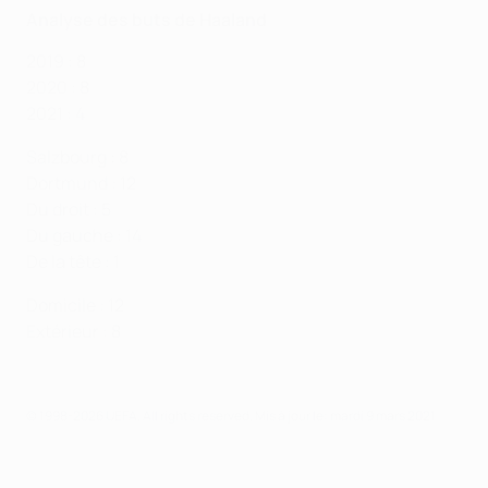
Analyse des buts de Haaland
2019 : 8
2020 : 8
2021 : 4
Salzbourg : 8
Dortmund : 12
Du droit : 5
Du gauche : 14
De la tête : 1
Domicile : 12
Extérieur : 8
© 1998-2026 UEFA. All rights reserved.
Mis à jour le: mardi 9 mars 2021