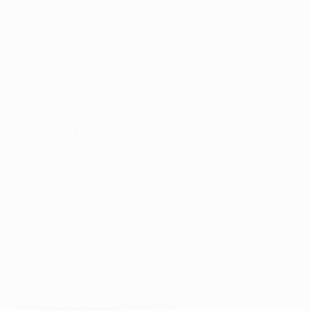
Le record était détenu par Harry Kane, qui a marqué
ses 20 premiers buts en 24 matches. Haaland
repousse l'Anglais à 10 matches ! Au passage, il devient
le plus jeune joueur à marquer dans six matches
consécutifs en Champions League
Plus faible nombre de matches pour atteindre les 20
buts en UEFA Champions League
14 : Erling Haaland (9/3/2021)
24 : Harry Kane (26/11/19)
26 : Alessandro Del Piero (15/04/98)
27 : Ruud van Nistelrooy (24/09/02)
28 : Filippo Inzaghi (24/09/02)
32 : Mario Gomez (13/03/12)
33 : Rivaldo (10/10/01)
33 : Jardel (12/09/00)
34 : Karim Benzema (27/09/11)
35 : Marco Simeone (07/11/00)