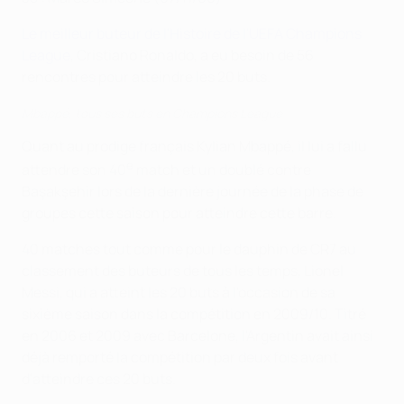
Le meilleur buteur de l'Histoire de l'UEFA Champions
League
, Cristiano Ronaldo, a eu besoin de 56
rencontres pour atteindre les 20 buts.
Mbappé, tous ses buts en Champions League
Quant au prodige français Kylian Mbappé, il lui a fallu
e
attendre son 40
match et un doublé contre
Başakşehir lors de la dernière journée de la phase de
groupes cette saison pour atteindre cette barre.
40 matches tout comme pour le dauphin de CR7 au
classement des buteurs de tous les temps, Lionel
Messi, qui a atteint les 20 buts à l'occasion de sa
sixième saison dans la compétition en 2009/10. Titré
en 2006 et 2009 avec Barcelone, l'Argentin avait ainsi
déjà remporté la compétition par deux fois avant
d'atteindre ces 20 buts.