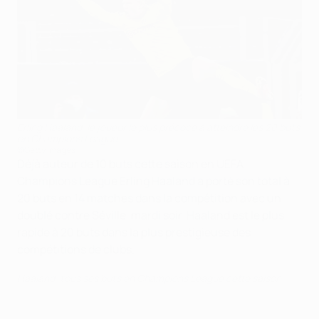
Erling Haaland, le joueur le plus précoce à atteindre les 20 buts
en Champions League
©Getty Images
Déjà auteur de 10 buts cette saison en UEFA
Champions League Erling Haaland a porté son total à
20 buts en 14 matches dans la compétition avec un
doublé contre Séville, mardi soir. Haaland est le plus
rapide à 20 buts dans la plus prestigieuse des
compétitions de clubs.
Haaland, tous ses buts en Champions League cette saison