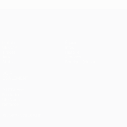
UEFA Champions League
Matches
Équipes
UEFA.tv
Infos
Tirages
Histoire
Jeux
À propos
Stats
Boutique (clubs)
VOIR
ÉGALEMENT
fr.UEFA.com
Fondation
UEFA pour
l'enfance
SUIVEZ-NOUS SUR