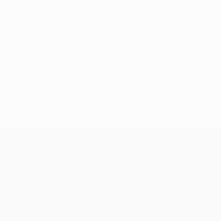
Dortmund
Arrivée
: Stefan Tigges
Départ
: Axel Witsel
© 1998-2026 UEFA. All rights reserved.
Mis à jour le: mercredi 17 février 2021
UEFA Champions League
Matches
Équipes
UEFA.tv
Infos
Tirages
Histoire
Jeux
À propos