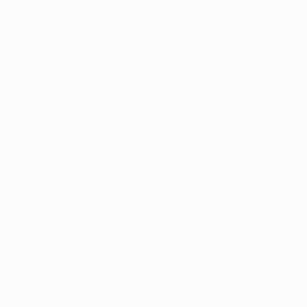
Où regarder le match ?
Retrouvez la liste des diffuseurs de l'UEFA Champions
League dans le monde entier.
Forme du moment
Séville
Derniers résultats
: VVVVVVVVV
Dernier match
: Séville 3-2 Barcelone, 10/02
e
Classement
: 3
en Liga
Superbes buts de Séville en Champions League
Dortmund
Derniers résultats
: DDVVDDNV
Dernier match
: Fribourg 2-1Dortmund, 06/02
e
Classement
: 6
en Bundesliga