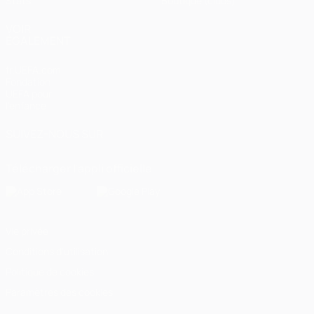
Stats
Boutique (clubs)
VOIR
ÉGALEMENT
fr.UEFA.com
Fondation
UEFA pour
l'enfance
SUIVEZ-NOUS SUR
Télécharger l'appli officielle
Vie privée
Conditions d'utilisation
Politique de cookies
Paramètres des cookies