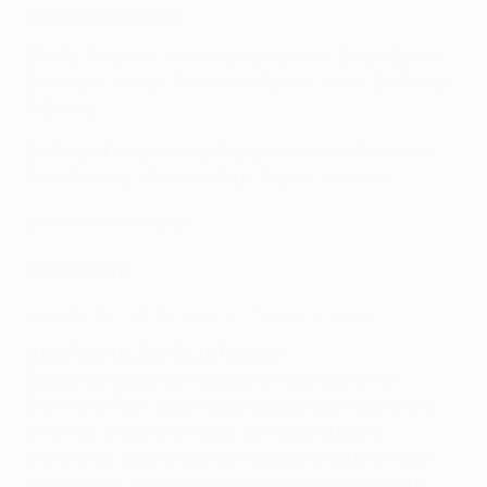
Compos possibles
Séville
: Bounou ; Jesús Navas, Koundé, Diego Carlos,
Escudero ; Jordán, Fernando, Rakitić ; Suso, En-Nesyri,
P. Gómez
Dortmund
: Hitz ; Morey, Akanji, Hummels, Guerreiro ;
Can, Delaney ; Sancho, Reus, Reyna ; Haaland
Les infos et les stats
Déclarations
Superbes buts de Dortmund en Champions League
Jules Koundé, Séville, défenseur
Qu'est-ce que j'ai pensé quand nous avons tiré
Dortmund ? OK, super, c'est l'équipe que nous allons
affronter, préparons-nous. Je n'avais aucune
préférence. Quelle que soit l'équipe à laquelle nous
faisons face, nous allons faire de notre mieux pour