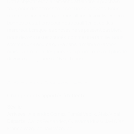
Notre objectif est clairement d'atteindre le prochain
tour, nous donnerons tout ce que nous avons. Nous
sommes conscients que nous allons devoir livrer deux
bonnes prestations pour nous qualifier, et ce dès
mercredi. Lorsque les choses ne se passent pas bien,
nous devons rester soudés, comme une famille. Nous
sommes une équipe qui va dans la même direction,
mais évidemment les joueurs expérimentés ont plus de
devoirs qu'un jeune de 16 ou 17 ans.
.
Séville se mesure à Dortmund en huitièmes
Changements apportés à l'effectif
Séville
Arrivées
: Alejandro Gómez, Tomáš Vaclík, Aleix Vidal
Départs
: Carlos Fernández, Oussama Idrissi, Javi Díaz,
Franco Vázquez, Javi Vázquez