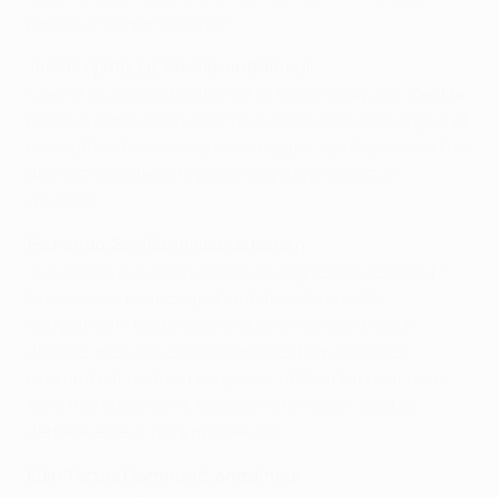
passer à l'étape suivante.
Julen Lopetegui, Séville, entraîneur
C'est le plus grand match de la saison jusqu'ici. C'est la
phase à élimination directe de la Champions League et
nous affrontons une grande équipe, qui dispose de l'un
des talents offensifs parmi les plus prodigieux
d'Europe.
Fernando, Séville, milieu de terrain
Je suis ravi que la Champions League soit de retour !
Nous avons beaucoup d'ambition dans cette
compétition. Nous savons que ce sera un match
difficile, mais nous nous sommes bien préparés.
Haaland est un très bon joueur et Sancho peut nous
faire mal également. Nous devons rester solides
derrière et leur faire mal devant.
Edin Terzić, Dortmund, entraîneur