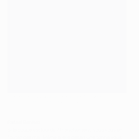
Steven Gerrard, Djibril Cissé et Jamie Carragher
Bob Thomas Sports Photography via Getty
Rafael Benítez
Si la coupe est lourde ? Franchement, vous vous en
foutez pas mal. Même si elle pesait une tonne vous