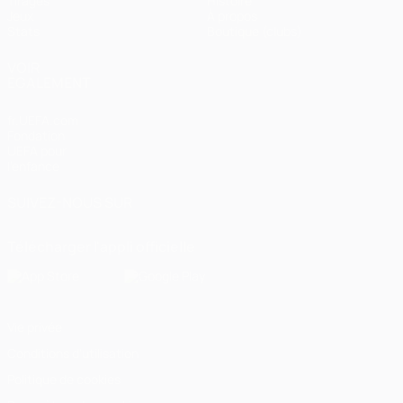
Tirages
Histoire
Jeux
À propos
Stats
Boutique (clubs)
VOIR
ÉGALEMENT
fr.UEFA.com
Fondation
UEFA pour
l'enfance
SUIVEZ-NOUS SUR
Télécharger l'appli officielle
Vie privée
Conditions d'utilisation
Politique de cookies