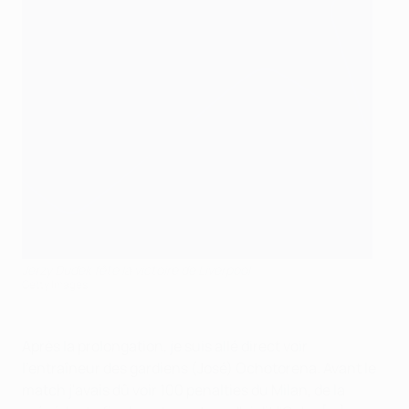
Jerzy Dudek fête la victoire de Liverpool
Getty Images
Après la prolongation, je suis allé direct voir
l'entraîneur des gardiens (José) Ochotorena. Avant le
match j'avais dû voir 100 penalties du Milan, de la