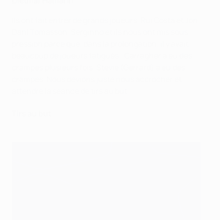
Dietmar Hamann
Ils ont fait entrer de grands joueurs, Rui Costa et Jon
Dahl Tomasson, Serginho et ils nous ont mis sous
pression parce que, dans la prolongation, il y avait
beaucoup de joueurs fatigués ; Carragher a eu des
crampes plusieurs fois, Stevie (Gerrard) a eu des
crampes. Nous devions juste nous accrocher et
attendre la séance de tirs au but.
Tirs au but