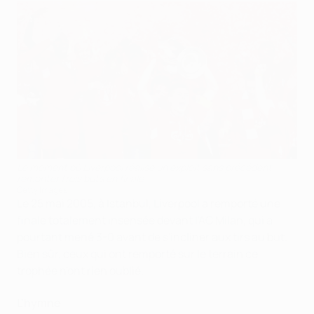
Le moment où Liverpool réalise un exploit sans précédent,
remonter trois buts en finale
Getty Images
Le 25 mai 2005, à Istanbul, Liverpool a remporté une
finale totalement insensée devant l'AC Milan, qui a
pourtant mené 3-0 avant de s'incliner aux tirs au but.
Bien sûr, ceux qui ont remporté sur le terrain ce
trophée n'ont rien oublié.
L'hymne