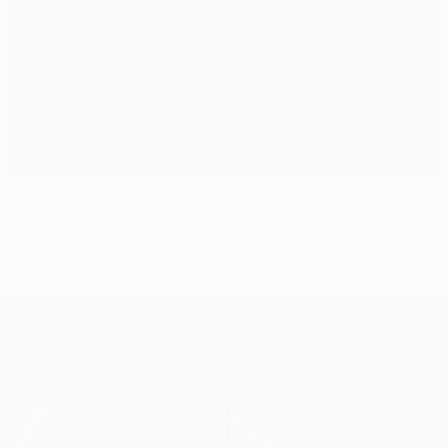
2004/05 AC Milan 3-3 Liverpool FC (2-3 t.a.b.) : compte
rendu
UEFA Champions League
Matches
Équipes
UEFA.tv
Infos