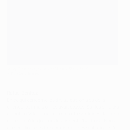
Jerzy Dudek stoppe le tir d'Andriy Shevchenko
AFP via Getty Images
Rafael Benítez
En ce qui concerne les tirs au but, on a eu de la
chance, oui, mais on les avait bossés. Sur les cinq tirs
au but du Milan, quatre ont pu être anticipés dans les
endroits où les joueurs les tiraient d'habitude. Nous
accumulions des informations et des statistiques à