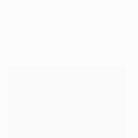
voudriez le brandir jusqu'au ciel. Une fois que vous
avez atteint cette euphorie, (...) cette satisfaction et
ce bonheur, vous profitez du moment et voyez tout
autour de vous, tout rouge avec tant de gens avec tant
de passion.
Dietmar Hamann