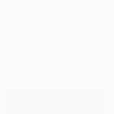
leur sujet depuis un certain temps. Ce résultat, on
l'obtient aussi de par nos méthodes.
Luis García
J'ai demandé à Rafa Benítez de me laisser en tirer un et
il m'a dit non. J'ai été surpris parce que lorsque j'étais
sous ses ordres à Tenerife, je les tirais. J'ai demandé
une deuxième fois et il a dit: "Non, parce que tu es
fatigué et que tu as eu des crampes, et je préfère un
autre joueur". J'ai encore insisté et il a dit: "D'accord
pour le sixième." Je n'ai jamais eu à le tirer.
Jerzy Dudek