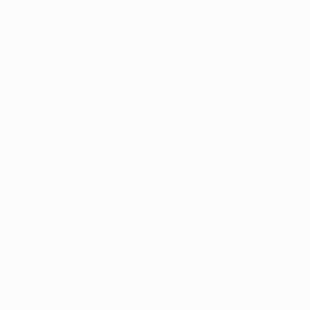
croient toujours en nous. Nous devons leur offrir
quelque chose." Nous ne pensions pas marquer les
trois buts mais nous voulions offrir ce quelque chose
aux supporters.
Dietmar Hamann
Jamais dans ma carrière je ne me suis senti aussi vide.
Je ne voyais absolument aucun moyen de revenir.
Rafael Benítez m'a fait entrer pour donner à Steven
Gerrard un peu plus de liberté offensive. Il était notre
joueur le plus menaçant devant.
Le miracle d'Istanbul
La seconde période
Jerzy Dudek
C'était magique quand nous sommes sortis du
vestiaire. Nous avons commencé à entendre le "You'll
Never Walk Alone". 1 000, 10 000, 20 000, 30 000, 40