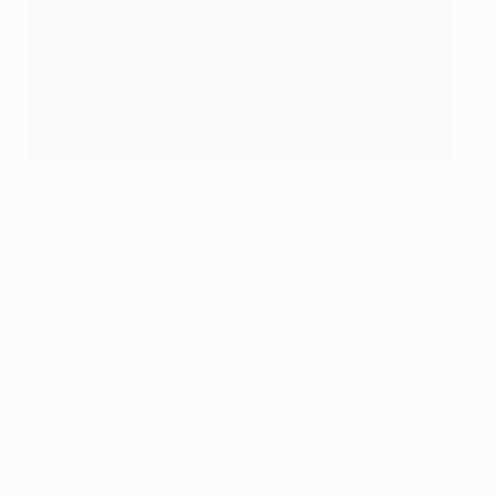
Dietmar Hamann et John Arne Riise
Getty Images
Nous avions quitté le vestiaire 90 minutes, 100
minutes plus tôt, morts et enterrés. On y revenait
après avoir remporté le trophée et avoir fêté cela avec
les fans. C'était un peu surréaliste car il n'y avait pas de
célébrations folles après. C'était plus de l'incrédulité.