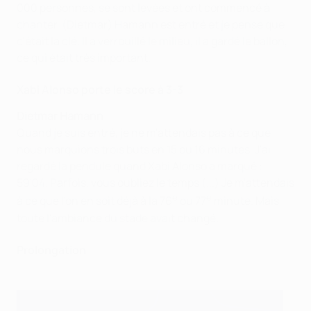
000 personnes, se sont levées et ont commencé à
chanter. (Dietmar) Hamann est entré et je pense que
c'était la clé. Il a verrouillé le milieu, il a gardé le ballon,
ce qui était très important.
Xabi Alonso porte le score à 3-3
Dietmar Hamann
Quand je suis entré, je ne m'attendais pas à ce que
nous marquions trois buts en 15 ou 16 minutes. J'ai
regardé la pendule quand Xabi Alonso a marqué :
59'04. Parfois, vous oubliez le temps (...) Je m'attendais
e
e
à ce que l'on en soit déjà à la 76
ou 77
minute. Mais
toute l'ambiance du stade avait changé.
Prolongation