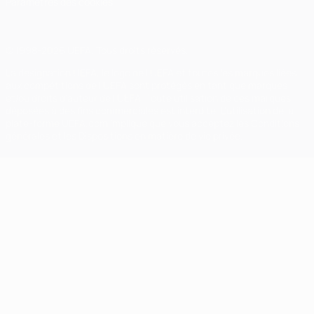
Paramètres des cookies
© 1998-2026 UEFA. Tous droits réservés.
La désignation UEFA, le logo de l'UEFA et toutes les marques liées
aux compétitions de l'UEFA sont protégés en tant que marques
et/ou droits d'auteur de l'UEFA. Toute utilisation de ces marques
déposées à des fins commerciales est interdite. L'utilisation de la
plate-forme UEFA.com implique que vous acceptez les Conditions
générales et les Dispositions en matière de vie privée.