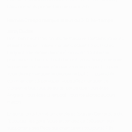
Mais non et ils portent la marque à 2-0.
Hernán Crespo marque le but du 3-0. Mi-temps
Jerzy Dudek
Bon, ben c'est trois coups de massue. Certains joueurs
étaient très en colère, certains étaient très tristes.
L'adjoint (de Rafael Benítez) nous dit "Oubliez la
première mi-temps. Tout d'abord, vous devez marquer
le premier but aussi vite que vous le pouvez (...) puis,
vous devez marquer le deuxième but (...) quand ils
commencent à paniquer, vous allez marquer ce
troisième but tout de suite, parce que vous êtes
Anglais, vous êtes Liverpool, vous ne lâchez aucun
match".
Ensuite, on a formé un cercle et (Steven Gerrard) a dit,
"Écoutez, les gars. Vous entendez ça (allusion aux
supporters des Reds qui chantaient toujours) ? Ils