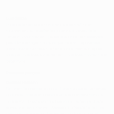
Luis García
Lorsque la caméra a commencé à se mettre en
mouvement et détailler les joueurs, il y avait de la
tension. Pour ma part, j'avais le sourire. Je n'essayais
pas d'être arrogant ou quoi que ce soit. J'appréciais
juste l'instant et cela m'a fait sourire. Bien sûr, après,
lorsque vous êtes sur le terrain, vous êtes concentré et
déterminé.
Première période
Dietmar Hamann
On prend le premier au bout d'une minute et j'ai pensé
qu'il valait mieux en prendre un à la première minute
e
qu'à la 89
. Il reste encore beaucoup de temps. Juste
après une demi-heure, (Alessandro) Nesta tacle Luis
García et ça aurait probablement dû être un penalty.