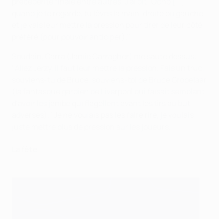
précédente finale entre autres. J'ai dit "Ocho [...]
quand je te regarde, tu lèves la main, droite ou gauche
et je vais leur mettre la pression pour tirer de leur côté
préféré (pour pouvoir anticiper)."
Soudain, Carra (Jamie Carragher) me saute dessus:
"Allez Jerzy, il faut leur mettre la pression. Fais un truc,
souviens-tu de Bruce, souviens-toi de Bruce Grobelaar
(la fantasque gardien de Liverpool qui faisait semblant
d'avoir les jambe qui flagellent avant les tirs au but
adverses)." Je ne voulais pas les faire rire, je voulais
juste mettre plus de pression sur les joueurs.
La fête