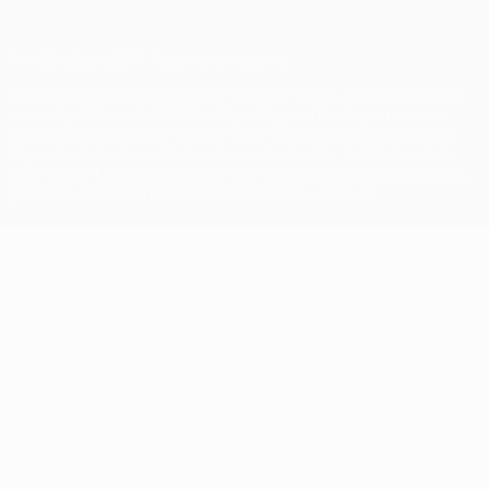
© 1998-2026 UEFA. Tous droits réservés.
La désignation UEFA, le logo de l'UEFA et toutes les marques liées
aux compétitions de l'UEFA sont protégés en tant que marques
et/ou droits d'auteur de l'UEFA. Toute utilisation de ces marques
déposées à des fins commerciales est interdite. L'utilisation de la
plate-forme UEFA.com implique que vous acceptez les Conditions
générales et les Dispositions en matière de vie privée.