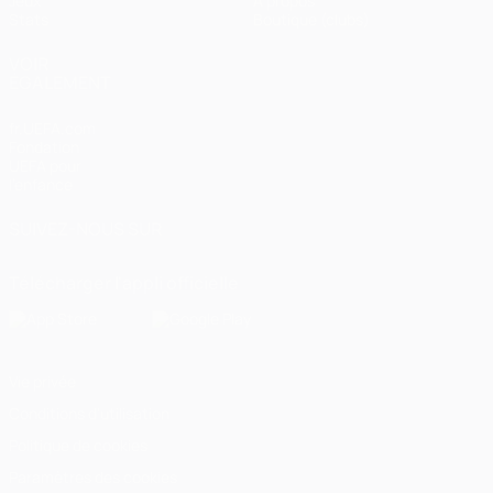
Jeux
À propos
Stats
Boutique (clubs)
VOIR
ÉGALEMENT
fr.UEFA.com
Fondation
UEFA pour
l'enfance
SUIVEZ-NOUS SUR
Télécharger l'appli officielle
Vie privée
Conditions d'utilisation
Politique de cookies
Paramètres des cookies