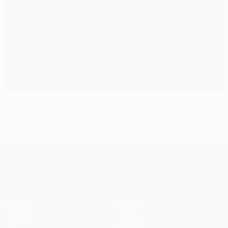
Roi des triplés
UEFA Champions League
Matches
Équipes
UEFA.tv
Infos
Tirages
Histoire