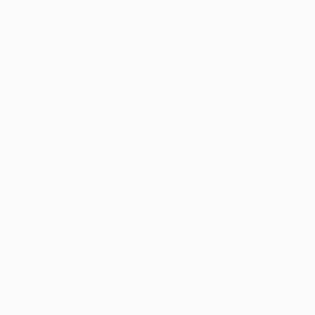
"On sait qu'en football, tout peut arriver, mais on
va s'assurer que ces quatre buts soient suffisants", a-t-
il indiqué à UEFA.com. "Shakhtar est une équipe
talentueuse, surtout au milieu et devant. Ils sont
dangereux en contre-attaque. Ils sont bien organisés
défensivement. On a eu des séquences de jeu
extraordinaires. Peut-être que le score de 5-1 est un
peu sévère, mais on a dominé et on a su être efficaces
en deuxième mi-temps."
© 1998-2026 UEFA. All rights reserved.
Mis à jour le: samedi 7 décembre 2013
Sélectionné pour vous