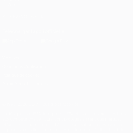
l'enfance
SUIVEZ-NOUS SUR
Télécharger l'appli officielle
Vie privée
Conditions d'utilisation
Politique de cookies
Paramètres des cookies
© 1998-2026 UEFA. Tous droits réservés.
La désignation UEFA, le logo de l'UEFA et toutes les marques liées
aux compétitions de l'UEFA sont protégés en tant que marques
et/ou droits d'auteur de l'UEFA. Toute utilisation de ces marques
déposées à des fins commerciales est interdite. L'utilisation de la