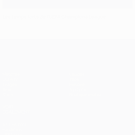
Les temps forts de l'UEFA Champions League
UEFA Champions League
Matches
Équipes
UEFA.tv
Infos
Tirages
Histoire
Jeux
À propos
Stats
Boutique (clubs)
VOIR
ÉGALEMENT
fr.UEFA.com
Fondation
UEFA pour