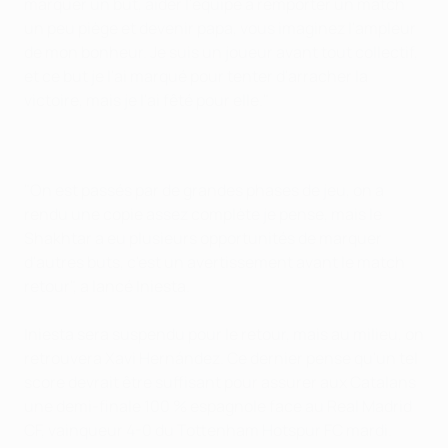
marquer un but, aider l'équipe à remporter un match
un peu piège et devenir papa, vous imaginez l'ampleur
de mon bonheur. Je suis un joueur avant tout collectif,
et ce but je l'ai marqué pour tenter d'arracher la
victoire, mais je l'ai fêté pour elle."
"On est passés par de grandes phases de jeu, on a
rendu une copie assez complète je pense, mais le
Shakhtar a eu plusieurs opportunités de marquer
d'autres buts, c'est un avertissement avant le match
retour", a lancé Iniesta.
Iniesta sera suspendu pour le retour, mais au milieu, on
retrouvera Xavi Hernández. Ce dernier pense qu'un tel
score devrait être suffisant pour assurer aux Catalans
une demi-finale 100 % espagnole face au Real Madrid
CF, vainqueur 4-0 du Tottenham Hotspur FC mardi.