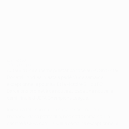
En images
©Getty Images
Auteur d'une superbe prestation face au FC Shakhtar
Donetsk, Andrés Iniesta a parlé d'une semaine
exceptionnelle pour lui. Et la victoire 5-1 du FC
Barcelona promet à ce nouveau papa une nouvelle
demi-finale d'UEFA Champions League.
Iniesta a fêté son but en suçant son pouce, en
l'honneur de sa petite fille, née cette semaine. Il a
déclaré à UEFA.com : "Quelle semaine exceptionnelle :