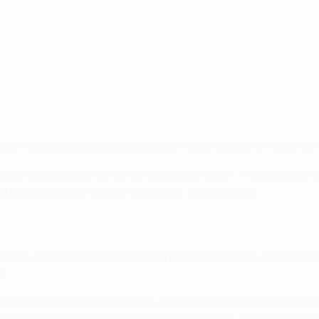
 d'UEFA Champions League après son large succès 4-0 face à l'A
stoire. La faute à une reprise de volée de Kevin-Prince Boaten
 buts à domicile sans en encaisser. Une gageure.
mes de Massimiliano mettaient la pression d'entrée sur les L
ć.
contrôlant de la poitrine une ouverture d'Antonio Nocerino avan
ndis qu'en face, Boateng et Robinho offraient un véritable récit