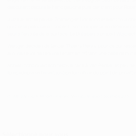
déboulant depuis le flanc gauche puis centrant pour Robinh
Juste avant la pause, Boateng et Nocerino étaient tout prè
quitter la pelouse en boitant. Son comparse en défense ce
seul à l'entrée de la surface. Le Brésilien trompait Wojciec
Wenger décidait de lancer Thierry Henry, pour ce qui reste
aux visiteurs de réduire l'écart en offrant une balle de but 
Abbiati continuait son festival face à Van Persie, et peu
Ibracadabra se faisait justice lui même du point de pena
© 1998-2026 UEFA. All rights reserved.
Mis à jour le: jeudi 5 décembre 2013
Sélectionné pour vous