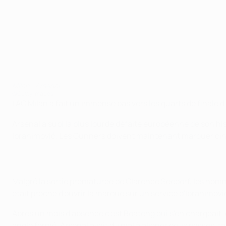
Milan - Arsenal
©Getty Images
L'AC Milan a fait un immense pas vers les quarts de finale
Arsenal a subi la plus lourde défaite européenne de son hi
Ibrahimović. Les Gunners doivent maintenant marquer cinq
Malgré la sortie prématurée de Clarence Seedorf, les hom
était proche d'ouvrir la marque sur un service d'Ibrahimovi
Après un mois d'absence c'est Boateng qui s'en chargeait, 
angle fermé. Arsenal avait du mal à aligner deux passes, ta