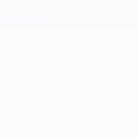
s de finale après son large succès face à l'Arsena