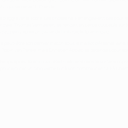
o qui reprenait l'offrande.
s d'aggraver le score. Les choses ne s'arrangeaient pas pour l
ntrale, Thomas Vermaelen, se rendait en partie coupable sur l
h Szczęsny après un caviar de l'inévitable Ibrahimović.
ra peut-être son dernier match sous le maillot d'Arsenal, ains
à Robin van Persie, mais Christian Abbiati se détendait pour sor
 de temps après, Ibrahimović était malmené dans la surface op
lty pour ajouter un cinquième but à son compteur en UEFA Cha