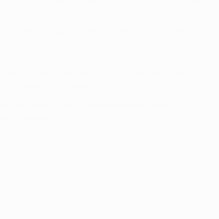
es Gunners puisque Laurent Koscielny était obligé de
e troisième but milanais, trébuchant pour laisser Robinho
i qu'Alex Oxlade-Chamberlain. Celui-ci permettait presque
tir la frappe de l'attaquant batave.
posée par Johan Djourou. À onze minutes du terme,
mpions League.