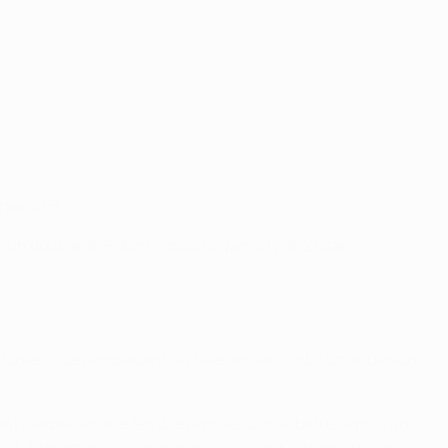
rsenal FC.
g, un doublé de Robinho puis un penalty de Zlatan
ondoniens. Le remplaçant du Néerlandais, Urby Emanuelson,
t d'expédier une terrible reprise sous la barre depuis un
al. Ibrahimović se chargeait de délivrer la dernière passe,