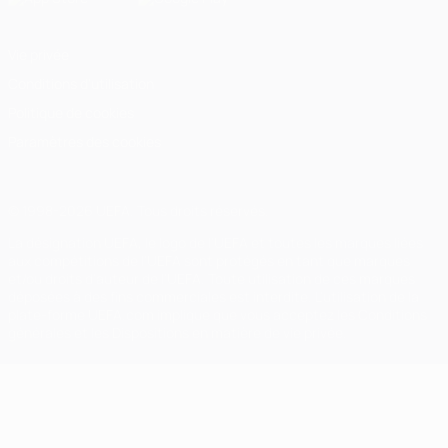
Vie privée
Conditions d'utilisation
Politique de cookies
Paramètres des cookies
© 1998-2026 UEFA. Tous droits réservés.
La désignation UEFA, le logo de l'UEFA et toutes les marques liées
aux compétitions de l'UEFA sont protégés en tant que marques
et/ou droits d'auteur de l'UEFA. Toute utilisation de ces marques
déposées à des fins commerciales est interdite. L'utilisation de la
plate-forme UEFA.com implique que vous acceptez les Conditions
générales et les Dispositions en matière de vie privée.