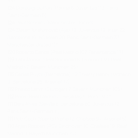
89)
124
Gianluigi Buffon (Parma 6, Juventus 113, Paris
Saint-Germain 5)
124
Paul Scholes (Manchester United)
124
Zlatan Ibrahimović (Ajax 19, Juventus 19, Inter 22,
Barcelona 10, AC Milan 20, Paris Saint-Germain 33,
Manchester United 1)*
120
Roberto Carlos (Real Madrid 107, Fenerbahçe 13)
119
Xabi Alonso (Real Sociedad 8, Liverpool 39, Real
Madrid 47, Bayern München 25)
115
Carles Puyol (Barcelona)112 Thierry Henry (Monaco
9, Barcelona 26, Arsenal 77)
112
Philipp Lahm (Stuttgart 7, Bayern München 105)
112
Pepe (Real Madrid 71, Beşiktaş 6, Porto 35)*
111
Dani Alves (Sevilla 8, Barcelona 80, Juventus 12,
Paris Saint-Germain 11)
111
Petr Čech (Sparta Praha 12, Chelsea 94, Arsenal 5)
110
Arjen Robben (PSV Eindhoven 10, Chelsea 19, Real
Madrid 11, Bayern München 70)