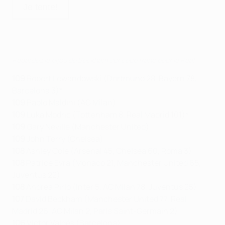
Regardez le bijou de Beckham sur coup franc pour le Real
109
Robert Lewandowski (Dortmund 28, Bayern 78,
Barcelona 3)*
109
Paolo Maldini (AC Milan)
109
Luka Modrić (Tottenham 8, Real Madrid 101)*
109
Gary Neville (Manchester United)
109
John Terry (Chelsea)
108
Ashley Cole (Arsenal 45, Chelsea 60, Roma 3)
108
Patrice Evra (Monaco 21, Manchester United 65,
Juventus 22)
108
Andrea Pirlo (Inter 5, AC Milan 78, Juventus 25)
107
David Beckham (Manchester United 77, Real
Madrid 26, AC Milan 2, Paris Saint-Germain 2)
106
Víctor Valdés (Barcelona)