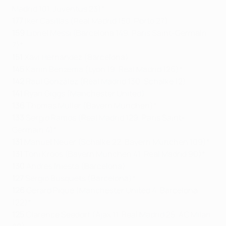
Madrid 101, Juventus 23)*
177
Iker Casillas (Real Madrid 150, Porto 27)
159
Lionel Messi (Barcelona 149, Paris Saint-Germain
7)*
151
Xavi Hernández (Barcelona)
145
Karim Benzema (Lyon 19, Real Madrid 126)*
142
Raúl González (Real Madrid 130, Schalke 12)
141
Ryan Giggs (Manchester United)
136
Thomas Müller (Bayern München)*
133
Sergio Ramos (Real Madrid 129, Paris Saint-
Germain 4)*
131
Manuel Neuer (Schalke 22, Bayern München 109)*
131
Toni Kroos (Bayern München 41, Real Madrid 90)*
130
Andrés Iniesta (Barcelona)
127
Sergio Busquets (Barcelona)*
126
Gerard Piqué (Manchester United 4, Barcelona
122)*
125
Clarence Seedorf (Ajax 11, Real Madrid 25, AC Milan