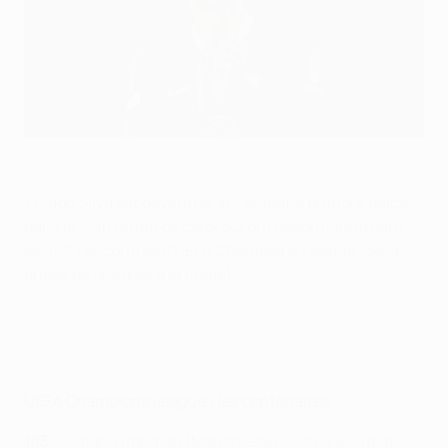
Thiago Silva est le dernier centenaire en date en UEFA
Champions League
Visionhaus/Getty Images
e
Thiago Silva est devenu le 47
joueur à prendre place
dans le club fermé de ceux qui ont désormais atteint
les 100 rencontres d'UEFA Champions League (de la
phase de groupes à la finale).
Les 100 premiers buts européens de CR7
UEFA Champions League : les centenaires
183
Cristiano Ronaldo (Manchester United 59, Real