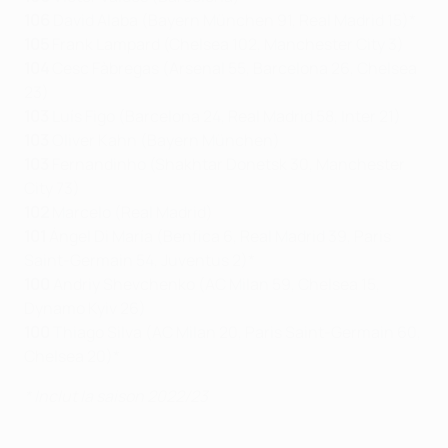
106
David Alaba (Bayern München 91, Real Madrid 15)*
105
Frank Lampard (Chelsea 102, Manchester City 3)
104
Cesc Fàbregas (Arsenal 55, Barcelona 26, Chelsea
23)
103
Luís Figo (Barcelona 24, Real Madrid 58, Inter 21)
103
Oliver Kahn (Bayern München)
103
Fernandinho (Shakhtar Donetsk 30, Manchester
City 73)
102
Marcelo (Real Madrid)
101
Ángel Di María (Benfica 6, Real Madrid 39, Paris
Saint-Germain 54, Juventus 2)*
100
Andriy Shevchenko (AC Milan 59, Chelsea 15,
Dynamo Kyiv 26)
100
Thiago Silva (AC Milan 20, Paris Saint-Germain 60,
Chelsea 20)*
* Inclut la saison 2022/23