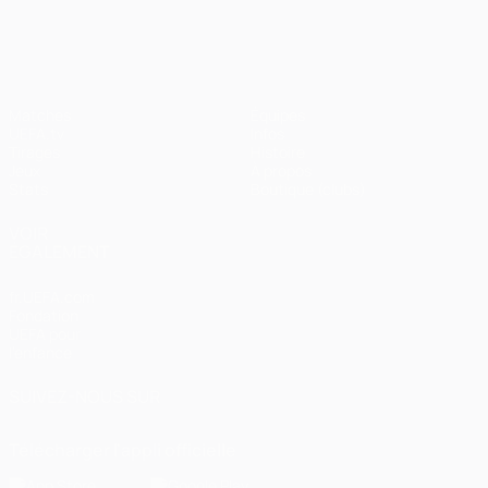
UEFA Champions League
Matches
Équipes
UEFA.tv
Infos
Tirages
Histoire
Jeux
À propos
Stats
Boutique (clubs)
VOIR
ÉGALEMENT
fr.UEFA.com
Fondation
UEFA pour
l'enfance
SUIVEZ-NOUS SUR
Télécharger l'appli officielle