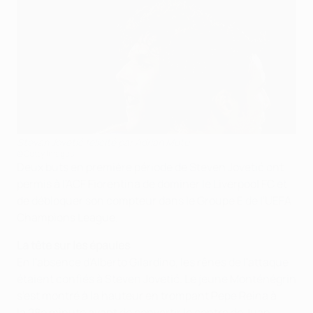
Stevan Jovetić félicité par Adrian Mutu
©Getty Images
Deux buts en première période de Steven Jovetić ont
permis à l'ACF Fiorentina de dominer le Liverpool FC et
de débloquer son compteur dans le Groupe E de l'UEFA
Champions League.
La tête sur les épaules
En l'absence d'Alberto Gilardino, les rênes de l'attaque
étaient confiés à Steven Jovetić. Le jeune Monténégrin
s'est montré à la hauteur en trompant Pepe Reina à
la 28e minute avant de convertir le centre de Juan