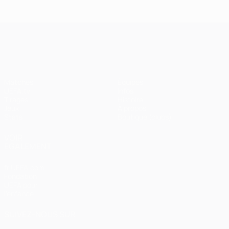
UEFA Champions League
Matches
Équipes
UEFA.tv
Infos
Tirages
Histoire
Jeux
À propos
Stats
Boutique (clubs)
VOIR
ÉGALEMENT
fr.UEFA.com
Fondation
UEFA pour
l'enfance
SUIVEZ-NOUS SUR