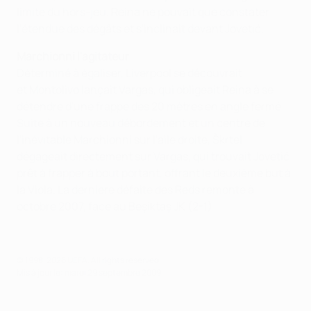
limite du hors-jeu. Reina ne pouvait que constater
l'étendue des dégâts et s'inclinait devant Jovetić.
Marchionni l'agitateur
Déterminé à égaliser, Liverpool se découvrait
et Montolivo lançait Vargas, qui obligeait Reina à se
détendre d'une frappe des 20 mètres en angle fermé.
Suite à un nouveau débordement et un centre de
l'inévitable Marchionni sur l'aile droite, Škrtel
dégageait directement sur Vargas, qui trouvait Jovetić
prêt à frapper à bout portant, offrant le deuxième but à
la Viola. La dernière défaite des Reds remonte à
octobre 2007, face au Beşiktaş JK (2-1).
© 1998-2026 UEFA. All rights reserved.
Mis à jour le: mardi 29 septembre 2009