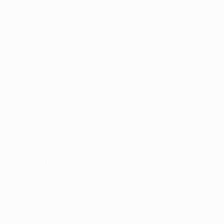
Vargas à la 37e.
Reprise en ciseaux
Après une entame prudente, le match a véritablement
démarré au quart d'heure de jeu sur une ouverture de
Riccardo Montolivo pour Jovetić, qui voyait sa frappe
contrée in extremis par un tacle de Martin Škrtel. Sur le
corner suivant, mal dégagé par les visiteurs, Jovetić
centrait pour Marco Marchionni, dont la superbe
reprise en ciseaux fusait au-dessus de la barre.
L'ouverture du score
Sur un nouveau mouvement amorcé par Marchionni,
véritable cauchemar ce soir pour la défense anglaise,
Jovetić tentait de nouveau sa chance à longue
distance sans pouvoir ajuster sa mire. Mais à la 28
minute, Cristiano Zanetti lançait le Monténégrin à la