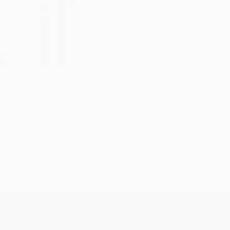
n passée à Paris. Le portier italien retrouve les Bianconeri 18