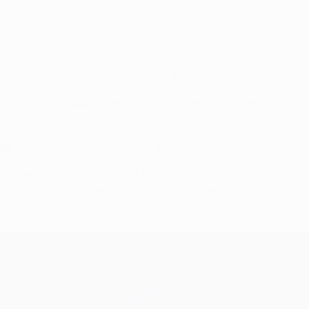
 est devant avec 647, Buffon juste derrière avec 640.
là risque d'être plus compliqué, vu qu'Alessandro Del Piero c
tus
: Buffon, 472, n'a besoin que de sept petits matches pour ch
c'est un autre gardien italien, Marco Ballotta, qui détient ce re
warzer s'il joue dans cette compétition en 2019/20.