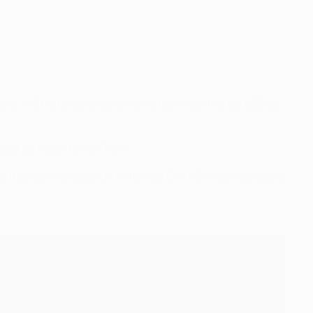
ompte 705 matches avec la Vieille Dame contre les 656 de
iper ce record à Del Piero.
cord après avoir joué un match de C1 à 43 ans et 253 jours.