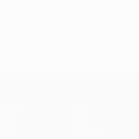
© 1998-2026 UEFA. All rights reserved.
Mis à jour le: jeudi 27 août 2015
UEFA Champions League
Matches
Équipes
UEFA.tv
Infos
Tirages
Histoire
Jeux
À propos
Stats
Boutique (clubs)