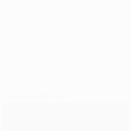
Groupe F :
Manchester City 1-0 Feyenoord
,
Napoli 3-0
Shakhtar Donetsk
Groupe G
:
Beşiktaş 1-1 Porto
,
Monaco 1-4 RB Leipzig
Groupe H :
Borussia Dortmund 1-2 Tottenham Hotspur
,
APOEL 0-6 Real Madrid
© 1998-2026 UEFA. All rights reserved.
Mis à jour le: mercredi 22 novembre 2017
Sélectionné pour vous