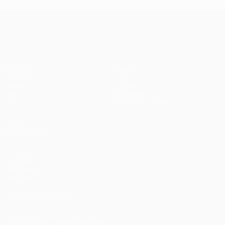
UEFA Champions League
Matches
Équipes
UEFA.tv
Infos
Tirages
Histoire
Jeux
À propos
Stats
Boutique (clubs)
VOIR
ÉGALEMENT
fr.UEFA.com
Fondation
UEFA pour
l'enfance
SUIVEZ-NOUS SUR
Télécharger l'appli officielle