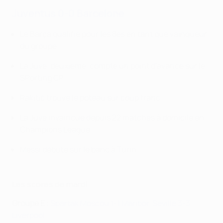
Juventus 0-0 Barcelone
Le Barça qualifié pour les 8es en tant que vainqueur
du groupe
La Juve, deuxième, compte un point d'avance sur le
SPorting CP
Rakitić trouve le poteau sur coup franc
La Juve invaincue depuis 22 matches à domicile en
Champions League
Messi débute sur le banc à Turin
Les scores de mardi
Groupe E :
Spartak Moscou 1-1 Maribor
,
Séville 3-3
Liverpool