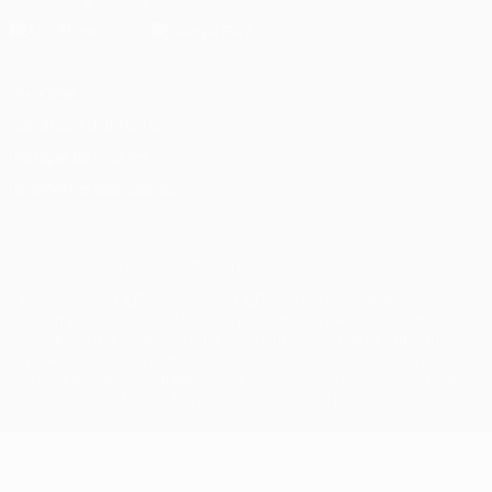
Vie privée
Conditions d'utilisation
Politique de cookies
Paramètres des cookies
© 1998-2026 UEFA. Tous droits réservés.
La désignation UEFA, le logo de l'UEFA et toutes les marques liées
aux compétitions de l'UEFA sont protégés en tant que marques
et/ou droits d'auteur de l'UEFA. Toute utilisation de ces marques
déposées à des fins commerciales est interdite. L'utilisation de la
plate-forme UEFA.com implique que vous acceptez les Conditions
générales et les Dispositions en matière de vie privée.