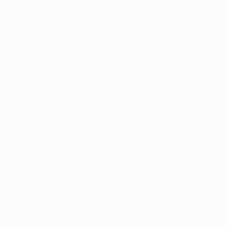
Schennikov
ouvre le score lors de ce succès 2-0 du
CSKA
Benfica éliminé de la phase de groupes
Le CSKA toujours en lice pour la qualification grâce à
cette victoire
Highlights: Basel - Man. United
Bâle 1-0 Manchester United
Lang signe le but de la victoire en fin de match pour
Bâle
Martial trouve le poteau, Rojo la barre transversale
pour les visiteurs
Bâle à égalité avec le CSKA Moscou avec neuf points