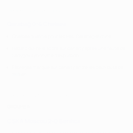
Highlights: Qarabağ - Chelsea
Qarabağ 0-4 Chelsea
Chelsea qualifié pour les 8es, Qarabağ éliminé
Hazard ouvre le score sur penalty après une faute de
Sadygov synonyme d'expulsion
Fàbregas marque sur penalty entre les deux buts de
Willian
Highlights: CSKA Moskva - Benfica
GROUPE A
CSKA Moscou 2-0 Benfica