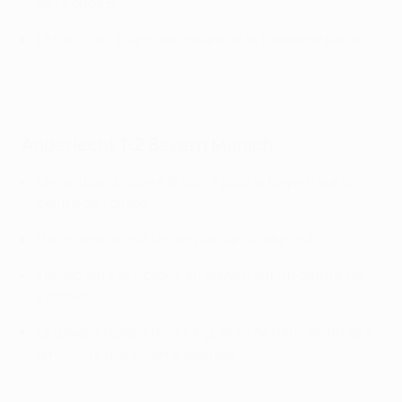
du Groupe B
Le Celtic toujours pas assuré de la troisième place
Highlights: Anderlecht - Bayern
Anderlecht 1-2 Bayern Munich
Lewandowski ouvre le score pour le Bayern sur un
centre de Tolisso
Hanni égalise sur un service de Teodorczyk
Tolisso offre la victorie au Bayern sur un centre de
Kimmich
Le Bayern reste à trois longueurs de Paris avant leur
rencontre à la sixième journée