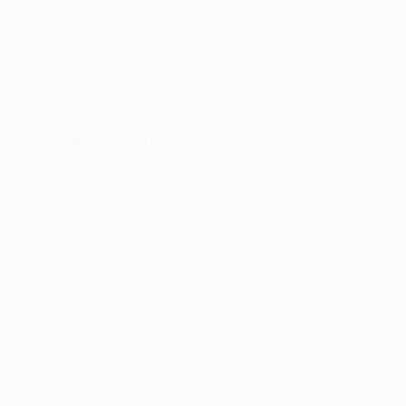
GROUPE C
↑
↑
Atlético Madrid 2-0 Roma
↑
↑
Le retourné de Griezmann et le but de Gameiro en
angle fermé offrent la victoire à l'Atlético
La Roma devra attendre la sixième journée pour
assurer sa qualification
Les espoirs de l'Atlético restent saufs en UEFA
Champions League
La Roma recevra
Qarabağ
à la dernière journée,
l'Atlético ira à Chelsea