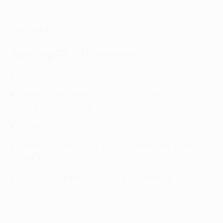
Highlights: Sporting - Olympiacos
GROUPE D
Sporting CP 3-1 Olympiacos
Dost donne l'avantage aux hôtes à bout portant
Bruno César double la mise pour le Sporting d'une
frappe à ras de terre
La tête de Dost porte le score à 3-0
Le remplaçant Odjidja sauve l'honneur en fin de
match
L'Olympiacos est éliminé de la compétition
Highlights: Juventus - Barcelona