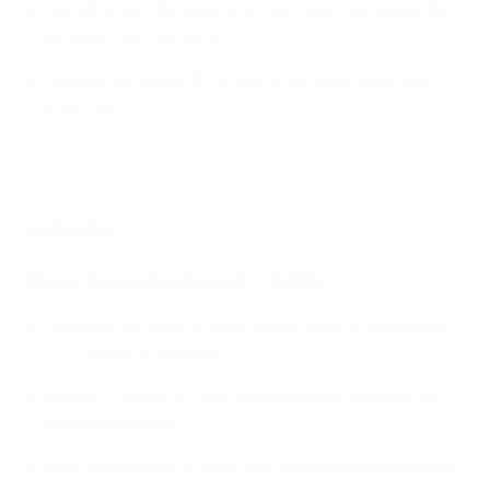
United aurait été qualifié en tant que vainqueur du
Groupe A en cas de nul
L'équipe de Mourinho a gagné ses quatre premiers
matches
Highlights: Paris - Celtic
GROUPE B
Paris Saint-Germain 7-1 Celtic
Dembélé a ouvert le score avant les buts de
Neymar
(2), Cavani et
Mbappé
Verratti
, Cavani et
Dani Alves corsent l'addition en
seconde période
Paris n'est pas tout à fait assuré de la première place