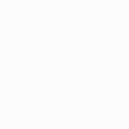
Thiago Silva, capitaine du PSG
"Sergio Ramos est l'adversaire le plus coriace contre
qui j'ai joué. Il est très costaud, il a beaucoup
d'expérience, c'est un joueur de haut niveau."
Luis Suárez, attaquant de Barcelone