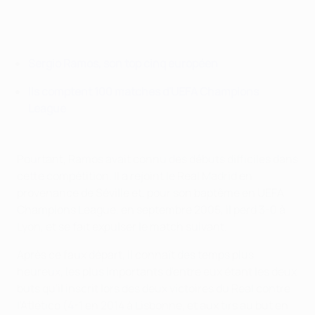
Sergio Ramos, son top cinq européen
Ils comptent 100 matches d'UEFA Champions
League
Pourtant, Ramos avait connu des débuts difficiles dans
cette compétition. Il a rejoint le Real Madrid en
provenance de Séville et, pour son baptême en UEFA
Champions League, en septembre 2005, il perd 3-0 à
Lyon, et se fait expulser le match suivant.
Après ce faux départ, il connaît des temps plus
heureux, les plus importants d'entre eux étant les deux
buts qu'il inscrit lors des deux victoires du Real contre
l'Atlético (4-1 en 2014 à Lisbonne, et aux tirs au but en