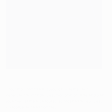
©AFP/Getty Images
"Pour moi, Ramos est, aujourd'hui, le meilleur
défenseur du monde. C'est mon opinion. Il défend bien,
joue bien, et maîtrise toutes les facettes du jeu. C'est
un footballeur très complet."