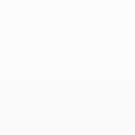
Regardez-le brandir le Super Coupe de l'UEFA
Regardez-le brandir la Champions League
© 1998-2026 UEFA. All rights reserved.
Mis à jour le: mercredi 13 février 2019
UEFA Champions League
Matches
Équipes
UEFA.tv
Infos
Tirages
Histoire
Jeux
À propos
Stats
Boutique (clubs)