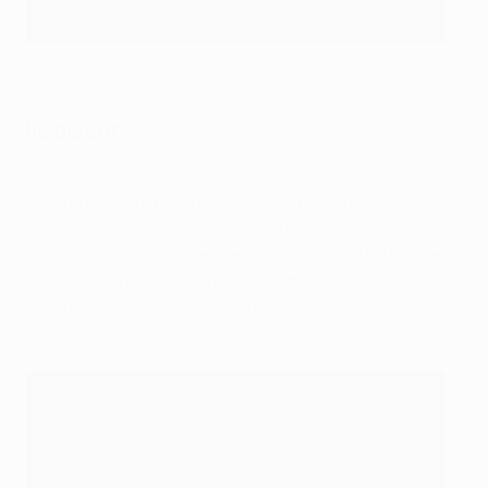
©UEFA.com
Ils disent...
"Ramos ne me surprend pas. C'est ce qui le caractérise
: une énorme personnalité, et une présence de tous les
instants dans des matches comme celui-ci. Il passe
son temps à encourager ses coéquipiers, il ne baisse
jamais la garde. Il n'abandonne jamais."
Zinédine Zidane, Real Madrid, coach