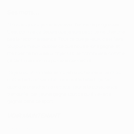
Ses mots...
"Tous les jours, je me lève avec l'envie de progresser.
C'est comme ça depuis que je suis petit. Je ne cherche
pas la reconnaissance. Tout ce que je veux, c'est faire
toujours mieux, oublier ce que nous avons gagné, et
me fixer de nouveaux objectifs. Je continuerai comme
ça tant que mon corps me le permettra."
"Si je suis un modèle, alors j'en suis heureux. Je crois
m'être battu et sacrifié comme il le fallait. De fait,
quand je prendrai ma retraite, j'aurai la conscience
tranquille, car j'aurai gagné tout ce qu'il y avait à
gagner dans ce sport."
VOIR MAINTENANT...
Sergio Ramos en action