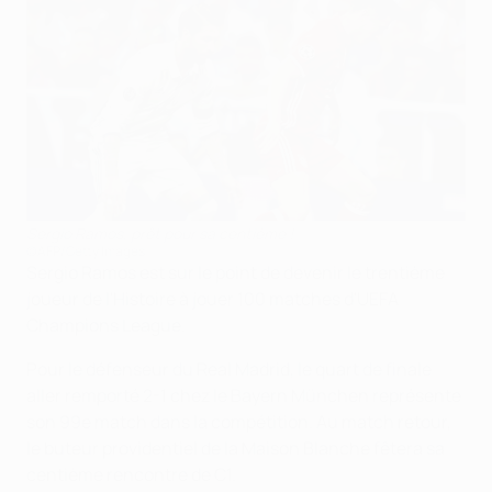
Sergio Ramos, prêt pour sa centième !
©AFP/Getty Images
Sergio Ramos est sur le point de devenir le trentième
joueur de l'Histoire à jouer 100 matches d'UEFA
Champions League.
Pour le défenseur du Real Madrid, le quart de finale
aller remporté 2-1 chez le Bayern München représente
son 99e match dans la compétition. Au match retour,
le buteur providentiel de la Maison Blanche fêtera sa
centième rencontre de C1.