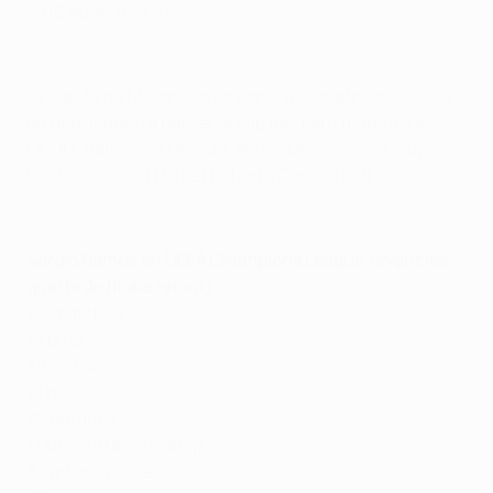
2016 après un 1-1).
Finale 2014 : Real Madrid 4-1 Atlético
Le capitaine Merengue deviendra le quatrième joueur
du Real Madrid à passer le cap des cent matches en
UEFA Champions League, après Iker Casillas (150),
Raúl González (130) et Roberto Carlos (107).
Temps forts : le Real Madrid remporte la finale 2016
Sergio Ramos en UEFA Champions League (avant les
quarts de finale retour)
99 matches
10 buts
58 victoires
21 nuls
20 défaites
1 but contre son camp
3 cartons rouges