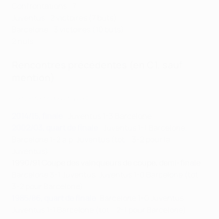
Confrontations : 7
Juventus : 2 victoires (7 buts)
Barcelone : 3 victoires (10 buts)
2 nuls
Rencontres précédentes (en C1, sauf
mention)
Temps forts de la finale 2015
2014/15, finale
: Juventus 1-3 Barcelone
2002/03, quart de finale
: Juventus 1-1 Barcelone,
Barcelone 1-2 a.p. Juventus (tot. : 3-2 pour la
Juventus)
1990/91 Coupe des vainqueurs de coupe, demi-finale
:
Barcelone 3-1 Juventus, Juventus 1-0 Barcelone (tot. :
3-2 pour Barcelone)
1985/86, quart de finale
: Barcelone 1-0 Juventus,
Juventus 1-1 Barcelone (tot. : 2-1 pour Barcelone)