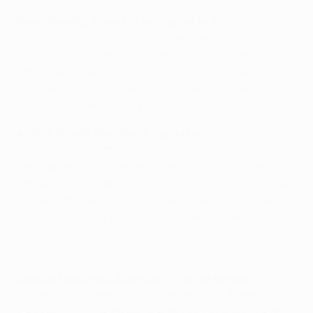
Pavel Nedvěd, Juventus, vice-président
Je ne sais pas si on peut parler de revanche après la
finale de 2015, mais il s'agit sans aucun doute d'une
affiche alléchante. Il s'agit de deux des équipes les plus
connues dans le monde. La Juve a énormément
progressé et peut se préparer sans peur.
Andrés Iniesta, Barcelone, capi
taine
En plus d'avoir cette assise défensive solide typique
des équipes italiennes, la Juventus peut compter sur
des joueurs capables de faire la différence. Dans tous
les compartiments, on retrouve certains des meilleurs
spécialistes à leur poste. Ça sera une double
confrontation difficile, mais nous avons les qualités
pour passer.
Claudio Marchisio, Juventus, milieu de terrain
Ça sera très différent de la finale de 2015. À Berlin, il
s'agissait d'un match sec. Cette fois, nous aurons droit