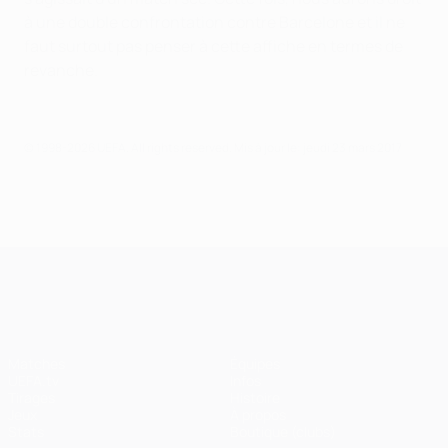
à une double confrontation contre Barcelone et il ne
faut surtout pas penser à cette affiche en termes de
revanche.
© 1998-2026 UEFA. All rights reserved.
Mis à jour le: jeudi 23 mars 2017
UEFA Champions League
Matches
Équipes
UEFA.tv
Infos
Tirages
Histoire
Jeux
À propos
Stats
Boutique (clubs)