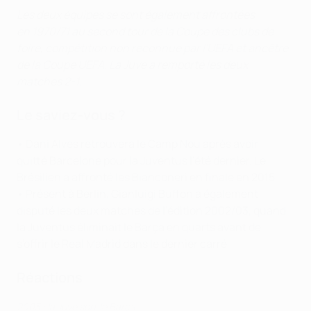
Les deux équipes se sont également affrontées
en 1970/71
au second tour de la Coupe des clubs de
foire, compétition non reconnue par l'UEFA et ancêtre
de la Coupe UEFA. La Juve a remporté les deux
matches 2-1.
Le saviez-vous ?
• Dani Alves retrouvera le Camp Nou après avoir
quitté Barcelone pour la Juventus l'été dernier. Le
Brésilien a affronté les Bianconeri en finale en 2015
• Présent à Berlin, Gianluigi Buffon a également
disputé les deux matches de l'édition 2002/03, quand
la Juventus éliminait le Barça en quarts avant de
s'offrir le Real Madrid dans le dernier carré
Réactions
2003 : la Juve sort le Barça