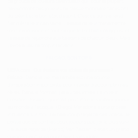
ce groupe de joueurs talentueux qui, pour la plupart,
deviendront des joueurs de classe mondiale car ils ont
du talent et le bon état d’esprit. C’est ce qui me rend
fier d’être leur capitaine. J’essaie de leur transmettre
mon expérience et tout ce que le football m’a appris, et
j’essaie de répondre aux besoins de chacun d’eux. Mais
j’évite aussi de trop intervenir.
FALCAO, SON TOP 6
UEFA.com : Qui étaient vos idoles de jeunesse ?
Falcao :
Dans la vie, ma famille est une source
d'inspiration importante pour m'aider à accomplir mes
rêves. Dans le football, j'ai eu des idoles. Le joueur
brésilien Ronaldo, qui était peut-être le meilleur joueur
au monde à l'époque. (Diego) Maradona a une grosse
influence sur moi. J'ai beaucoup regardé ces vidéos. Je
pense que ce sont les deux joueurs que j'ai le plus suivi.
J'ai aussi regardé (Marco) Van Basten, c'était un grand
numéro neuf, voilà qui étaient mes idoles.