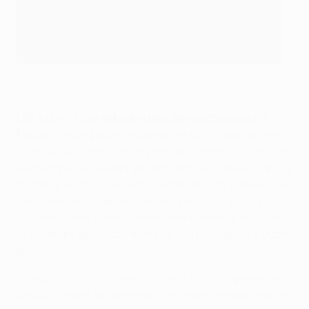
©AFP/Getty Images
UEFA.com : Quel est votre rôle dans cette équipe ?
Falcao :
Je sens que l’équipe et le staff croient en moi.
Grâce à eux, je me sens important et je peux enchaîner
les matches en restant performant. Le club aussi a une
foi totale en moi. Tout est question de confiance et de
temps de jeu. Le reste suit naturellement : je suis
convaincu que j’avais simplement besoin de matches
et de temps de jeu car, marquer des buts, ça ne s‘oublie
pas.
C’est un honneur et un privilège d’être le capitaine de
ce club. Je suis sincèrement honoré d’être à la tête de