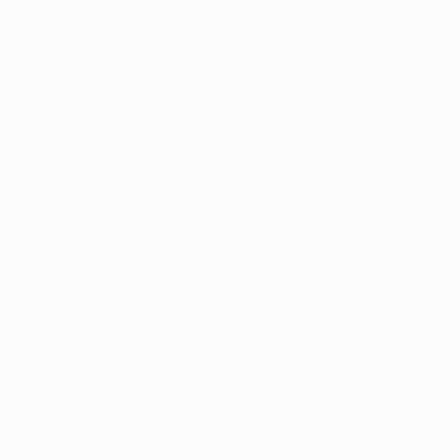
Falcao en action avec Monaco
Regardez six superbes buts de Falcao
2004, Monaco jusqu'en finale
© 1998-2026 UEFA. All rights reserved.
Mis à jour le: mardi 21 février 2017
UEFA Champions League
Matches
Équipes
UEFA.tv
Infos
Tirages
Histoire
Jeux
À propos