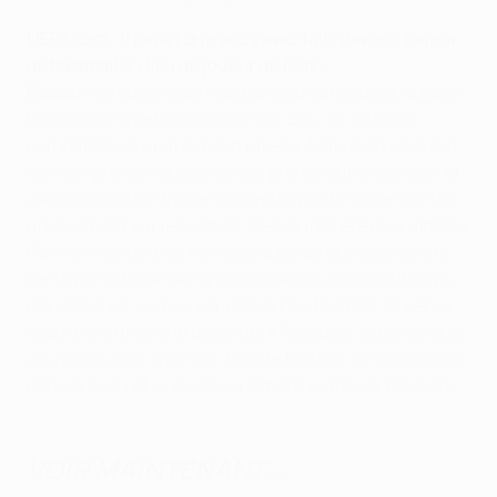
UEFA.com : Il paraît que vous avez failli devenir joueur
de baseball au lieu de joueur de foot...
Falcao :
Lorsque nous habitions au Venezuela, le base-
ball était le sport numéro un làs-bas. J'ai joué en
compétition à un très haut niveau. Mais mon père m'a
fait comprendre que je devais prendre une décision et
j'ai décidé de rentrer en Colombie pour me concentrer
uniquement sur le football. Cela aurait été plus difficile
d'en faire autant au Venezuela parce que j'aurais été
tenté par le base-ball que j'adorais aussi et j'aurais pu
m'y disperser un peu par rapport au football. Je pense
que j'avais un grand potentiel à l'époque. Je pense que
j'aurais pu aller très loin. Mais le football, je l'avais aussi
dans la peau et je voulais vraiment pratiquer ce sport.
VOIR MAINTENANT...