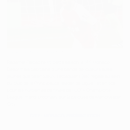
Falcao : "Je me sens important"
©AFP/Getty Images
Radamel Falcao revit, cette saison, à l'AS Monaco.
Désormais capitaine d'une bande de joueurs aussi
jeunes que talentueux, l'attaquant (se) régale au sein
du club de la Principauté, leader de Ligue 1 et en lice
pour les huitièmes de finale de l'UEFA Champions
League, mardi prochain, sur la pelouse de Manchester
City.
CITY - MONACO, PRÉSENTATION