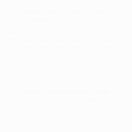
UEFA.com : quelles sont les caractéristiques de cette
équipe monégasque ?
Falcao :
Notre équipe est très jeune. Nos joueurs ont du
talent, un niveau technique époustouflant et ils sont
capables de créer des différences. L’ambiance est
fantastique : quand les résultats suivent, il est plus
facile de travailler. On passe de bons moments tous
ensemble, tous les jours, et on profite de notre belle
saison.
HENRY : "LE PETIT EST PAS MAL"
UEFA.com : Que vous a apporté Leonardo Jardim
?
Falcao :
C’est un entraîneur très intelligent, qui lit
parfaitement les matches. Il comprend aussi très bien
les joueurs et cerne parfaitement leurs besoins. Sa
gestion humaine contribue à la bonne ambiance au
sein du groupe. Il est conscient qu’il dispose de joueurs