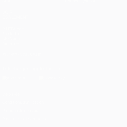
Stats
Boutique (clubs)
VOIR
ÉGALEMENT
fr.UEFA.com
Fondation
UEFA pour
l'enfance
SUIVEZ-NOUS SUR
Télécharger l'appli officielle
Vie privée
Conditions d'utilisation
Politique de cookies
Paramètres des cookies