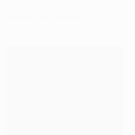
encore très jeunes qui ont besoin de mûrir, mais il est
suffisamment patient et détendu pour les faire
progresser, et c’est ce qui compte le plus.
JARDIM : "CITY FAVORI, MAIS..."