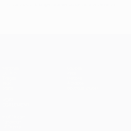
© 1998-2026 UEFA. All rights reserved.
Mis à jour le: jeudi 9 février 2017
UEFA Champions League
Matches
Équipes
UEFA.tv
Infos
Tirages
Histoire
Jeux
À propos
Stats
Boutique (clubs)
VOIR
ÉGALEMENT
fr.UEFA.com
Fondation
UEFA pour