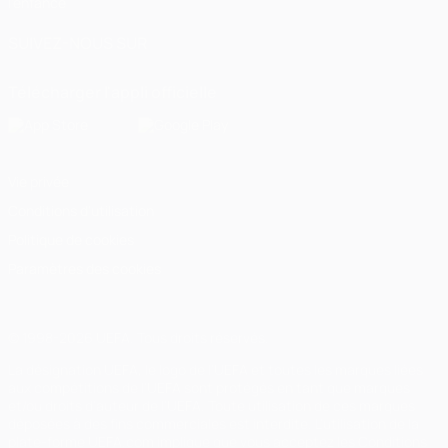
l'enfance
SUIVEZ-NOUS SUR
Télécharger l'appli officielle
Vie privée
Conditions d'utilisation
Politique de cookies
Paramètres des cookies
© 1998-2026 UEFA. Tous droits réservés.
La désignation UEFA, le logo de l'UEFA et toutes les marques liées
aux compétitions de l'UEFA sont protégés en tant que marques
et/ou droits d'auteur de l'UEFA. Toute utilisation de ces marques
déposées à des fins commerciales est interdite. L'utilisation de la
plate-forme UEFA.com implique que vous acceptez les Conditions