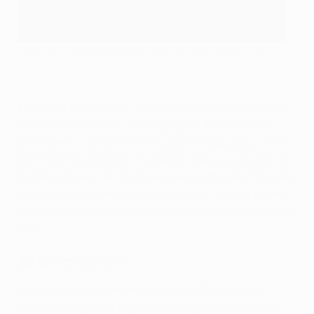
Jesus ne tremble pas devant le but du haut de ses 19 ans
©Getty Images
Auteur de trois buts en quatre rencontres depuis son
arrivée, l'intéressé a confié à propos de ses débuts
tonitruants : "Je suis très heureux. Chaque jour, j'ai le
sentiment de très bien m'adapter, grâce au soutien de
tout le monde ici au club. Les joueurs m'aident tous les
jours et cela me rend heureux, d'autant plus que cela
m'a permis de réaliser de bons débuts sous le maillot de
City.
Jardim en prière
À moins de deux semaines du 8e de finale aller de
l'UEFA Champions League entre City et l'AS Monaco,