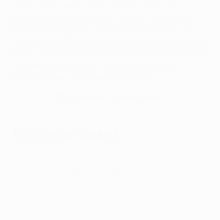
l'éclosion de l'attaquant brésilien de 19 ans représente
un véritable casse-tête pour Leonardo Jardim et la
défense monégasque. Comment museler un joueur
virevoltant qui a relégué le prolifique Sergio Agüero sur
le banc des Citizens ? Il s'agit peut-être là de la clé de la
confrontation alors que
l'attaque du club de la
Principauté est inarrêtable cette saison
.
City - Monaco : présentation
VOIR MAINTENANT...
Stars sud-américaines en Europe
Regardez le succès de City sur le Barça en phase de groupes
Le triplé d'Agüero face à Gladbach