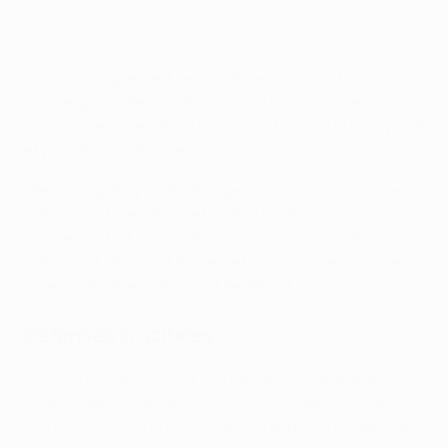
©AFP/Getty Images
"Je lui ai simplement demandé de choisir City, de venir
ici", a expliqué Fernandinho au "Sun" (
article en
anglais
), le milieu de terrain des Citizens. "Je lui ai parlé
et j'ai été honnête avec lui".
"Beaucoup de grandes équipes voulaient le recruter,
notamment Barcelone et le Real Madrid. Je lui ai
simplement dit : 'regarde, prends les compositions
d'équipe du Barça et du Real et dis-moi quels sont les
joueurs de 19 ans dans le 11 de départ'."
Défenses crucifiées
"Mais tu as Pep ici à City et il adore avoir de jeunes
joueurs dans l'équipe et donner cette opportunité à
ces jeunes. Je lui ai dit : 'tu auras l'opportunité de jouer
ici. Peut-être pas tout le temps dans les 11 titulaires,