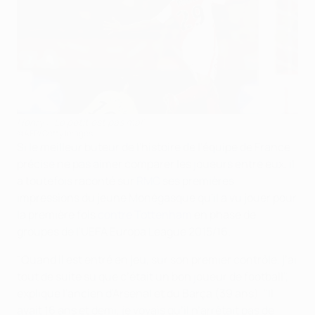
Henry : "Le petit est pas mal"
©AFP/Getty Images
Si le meilleur buteur de l'histoire de l'équipe de France
précise ne pas aimer comparer les joueurs entre eux, il
a toutefois raconté sur
RMC
ses premières
impressions du jeune Monégasque qu'il a vu jouer pour
la première fois
contre Tottenham
en phase de
groupes de l'UEFA Europa League 2015/16.
"Quand il est entré en jeu, sur son premier contrôle, j’ai
tout de suite su que c’était un bon joueur de football",
explique l'ancien d'Arsenal et du Barça (39 ans). "Il
avait 16 ans et demi, je voyais qu’il n’arrêtait pas de