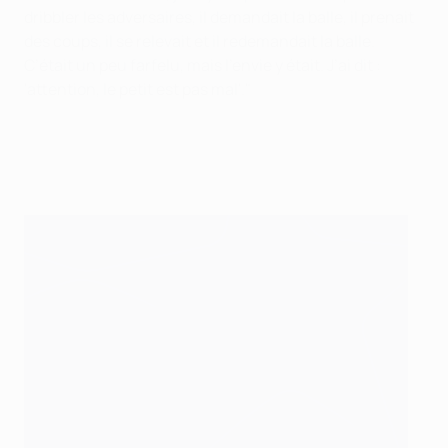
dribbler les adversaires, il demandait la balle, il prenait
des coups, il se relevait et il redemandait la balle.
C’était un peu farfelu, mais l’envie y était. J’ai dit :
'attention, le petit est pas mal'."