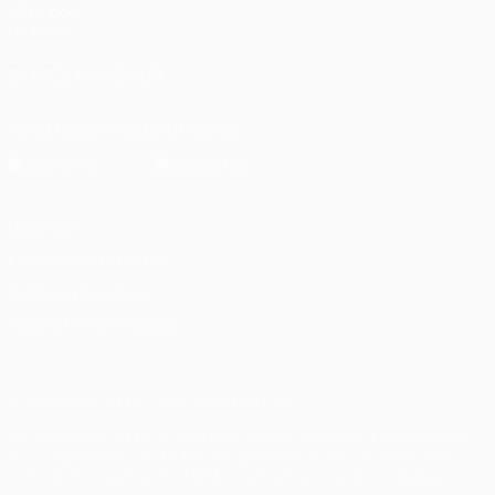
UEFA pour
l'enfance
SUIVEZ-NOUS SUR
Télécharger l'appli officielle
Vie privée
Conditions d'utilisation
Politique de cookies
Paramètres des cookies
© 1998-2026 UEFA. Tous droits réservés.
La désignation UEFA, le logo de l'UEFA et toutes les marques liées
aux compétitions de l'UEFA sont protégés en tant que marques
et/ou droits d'auteur de l'UEFA. Toute utilisation de ces marques