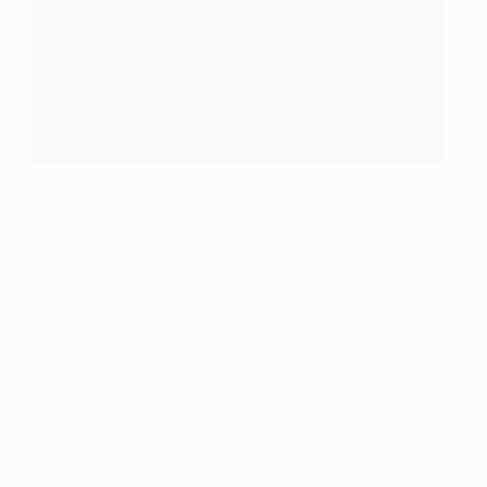
Mbappé, c'est aussi 4 buts en 16 matches de Ligue 1
©AFP/Getty Images
Un "garçon électrique"
Depuis, "le petit" a encore grandi. De l'Europa League,
Mbappé est passé à l'UEFA Champions League où il n'a
disputé pour l'instant que 25 minutes de jeu en trois
rencontres (Leverkusen
1-1
, CSKA
1-1
, CSKA
3-0
). Pour
avoir vécu la même chose, Henry comprend que
Leonardo Jardim protège son prodige et sait qu'un bel
avenir attend le vainqueur de l'EURO U19 avec la