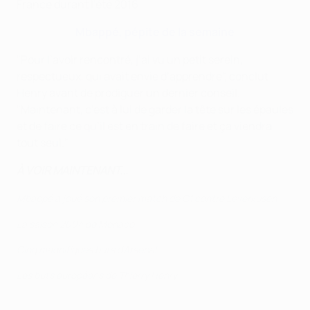
France durant l'été 2016.
Mbappé, pépite de la semaine
"Pour l’avoir rencontré, j’ai vu un petit serein,
respectueux, qui avait envie d’apprendre", conclut
Henry avant de prodiguer un dernier conseil.
"Maintenant, c’est à lui de garder la tête sur les épaules
et de faire ce qu’il est en train de faire et ça viendra
tout seul."
À VOIR MAINTENANT...
Mbappé a joué son premier match de C1 contre Leverkusen
La saison 2004 de Monaco
Cinq magnifiques buts d'Arsenal
Les buts européens de Thierry Henry