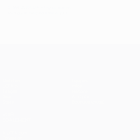
© 1998-2026 UEFA. All rights reserved.
Mis à jour le: mercredi 8 février 2017
UEFA Champions League
Matches
Équipes
UEFA.tv
Infos
Tirages
Histoire
Jeux
À propos
Stats
Boutique (clubs)
VOIR
ÉGALEMENT
fr.UEFA.com
Fondation