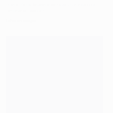
chemin de ce deuxième sacre tant convoité pour
terminer en beauté ?
Lahm en images...