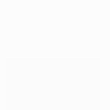
• Né à Munich, Lahm a débuté dans le club local
de Gern. Le Bayern et le 1860 München voulaient
le recruter à l'âge de 12 ans. Il a choisi le premier qui lui
proposait également d'être ramasseur de balles lors
des matches de l'équipe fanion.
• Il a engrangé sept titres de champion d'Allemagne et
deux titres nationaux U19 avec le Bayern.