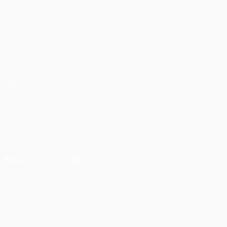
Tirages
Histoire
Jeux
À propos
Stats
Boutique (clubs)
VOIR
ÉGALEMENT
fr.UEFA.com
Fondation
UEFA pour
l'enfance
SUIVEZ-NOUS SUR
Télécharger l'appli officielle
Vie privée
Conditions d'utilisation
Politique de cookies