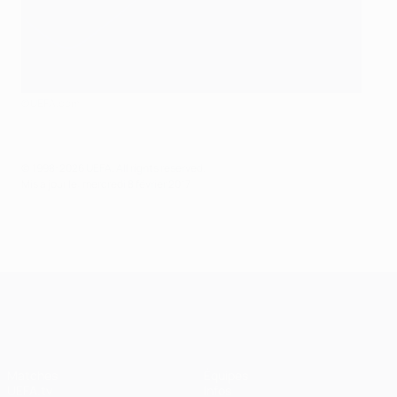
©UEFA.com
© 1998-2026 UEFA. All rights reserved.
Mis à jour le: mercredi 8 février 2017
UEFA Champions League
Matches
Équipes
UEFA.tv
Infos