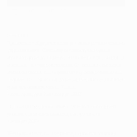
Lahm après le sacre à Wembley
©Getty Images
Ses mots
"La pression était immense, je n'avais jamais ressenti
ça auparavant. C'est une sensation incroyable,
d'autant qu'on avait perdu en finale aux tirs au but, à
domicile, l'année précédente. On pouvait voir dès le
début du match qu'il y avait une grosse pression sur
l'équipe. On savait que ça serait très dur de s'incliner
pour la troisième fois en finale."
Après le sacre à Wembley en 2013
"Je suis un très jeune joueur et je n'ai encore rien
prouvé. J'ai encore beaucoup à apprendre."
Lahm en 2004
"Peu importe ce qu'il se passe, je pourrai toujours