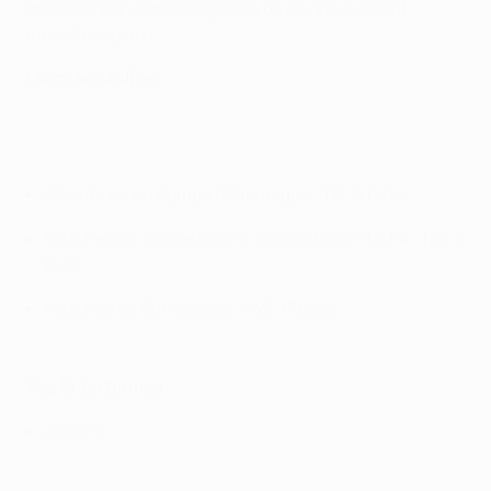
modeste par une intelligence de jeu et un talent
inné. Gros plan !
Lahm en chiffres
Sélections en équipe d'Allemagne : 113, 5 buts
Matches en compétitions interclubs de l'UEFA : 128, 3
buts
Matches de Bundesliga : 442, 17 buts
Ses faits d'armes
Bayern