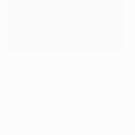
Lahm en prêt à Stuttgart
©Getty Images
• Devenu latéral gauche lors de son prêt de deux ans
à Stuttgart en 2003, poste auquel il a excellé en
sélection et au Bayern, Lahm a ensuite revendiqué sa
préférence pour le côté droit de la défense. S'il évolue
généralement dans son couloir de
prédilection désormais, il a également fait preuve de
grandes qualités au milieu de terrain sous
l'ère Guardiola.