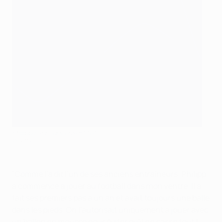
Philipp Lahm découvert tôt
©Getty Images
"Comme l'a dit l'un de ses anciens entraîneurs, Philipp
a commencé à jouer au football dans mon ventre. Il a
fait ses premiers pas à un an et avait toujours une balle
dans les pieds. On l'autorisait uniquement à jouer avec
un ballon en mousse pour éviter qu'il ne casse tout !