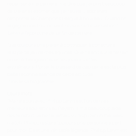
repenser à ma carrière, me dire que j'ai pris beaucoup
de plaisir et estimer que j'ai réussi. J'adorerais
remporter la Champions League à nouveau. Quand on
la gagne une fois, on veut revivre cette sensation."
Lahm à l'approche de sa fin de carrière
"J'ai toujours pris plaisir à contribuer à construire
le style de jeu de mes équipes. Que ce soit sur le terrain
ou en échangeant avec les joueurs et les
entraîneurs. Porter le brassard de capitaine est la plus
belle reconnaissance de cette attitude."
Tiré de sa biographie
Leurs mots
"Ma relation avec Philipp Lahm est l'un de mes
meilleurs souvenirs au Bayern. Il m'a beaucoup aidé
dès le début. Je ne l'ai jamais vu disputer un mauvais
match. Philipp restera toujours une personne à part
pour moi. C'est une véritable légende. Philipp Lahm est