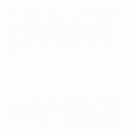
• Il affirme que la
défaite contre Chelsea en finale de
l'UEFA Champions League
2012
, à Munich, a été la
principale source de motivation pour arracher le titre
12 mois plus tard à Wembley
. "Après ce genre de
match, une équipe a deux options : se désagréger
totalement ou grandir en étant encore plus unie. Nous
avons choisi la deuxième."
La finale perdue contre Chelsea en 2012, première source de
motivation bavaroise pour 2013
Allemagne
• Il inscrit un but magnifique après six minutes de jeu
lors du premier match de la Mannschaft à la Coupe du
Monde de la FIFA 2006. "Le ballon est allé exactement
où je voulais le placer. C'est probablement le but de ma
vie", affirmait l'intéressé. Mais son but le plus important