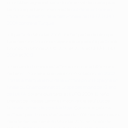
pour l'Allemagne est sans doute arrivé deux ans plus
tard, lorsque Lahm inscrivait le
but de la victoire en
toute fin de match de la demi-finale de l'UEFA EURO
2008 contre la Turquie
.
• À partir du Mondial 2006, il a fait partie de l'équipe
type des cinq tournois majeurs auxquels il a participé :
Coupes du Monde 2006, 2010 et 2014, et UEFA EURO
2008
et
2012
.
• Fernando Torres s'est affirmé comme la bête noire
de Lahm. Pour leur première confrontation,
en 2002,
Torres a marqué le but de la victoire pour l'Espagne en
finale du Championnat d'Europe des moins de 19 ans
de l'UEFA
. Six ans plus tard, à l'EURO 2008, El Niño
prenait de vitesse Lahm et inscrivait le seul but de
la
finale, offrant le titre à la Roja
. Comme si cela ne
suffisait pas, Torres était aussi du côté des vainqueurs
dans le dernier carré du Mondial 2010, en finale de