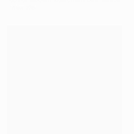
l'UEFA Champions League 2012 et en demi-finale de
l'édition 2015.