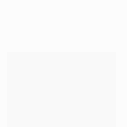
On allait parfois voir les matches du FC Gern, quand
son père et son oncle jouaient. Il avait à peine cinq ans
lorsque l'entraîneur lui a demandé de rejoindre l'équipe
!"
Daniela Lahm, mère de Philip Lahm