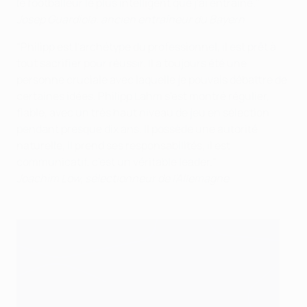
le footballeur le plus intelligent que j'ai entraîné."
Josep Guardiola, ancien entraîneur du Bayern
"Philipp est l'archétype du professionnel, il est prêt à
tout sacrifier pour réussir. Il a toujours été une
personne cruciale avec laquelle je pouvais débattre de
certaines idées. Philipp Lahm s'est montré régulier,
fiable, avec un très haut niveau de jeu en sélection
pendant presque dix ans. Il possède une autorité
naturelle, il prend ses responsabilités, il est
communicatif, c'est un véritable leader."
Joachim Löw, sélectionneur de l'Allemagne