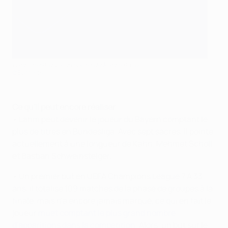
Lahm n'est qu'à un sacre de Kahn et Co.
©Bongarts
Ce qu'il peut encore réaliser
• Lahm peut devenir le joueur du Bayern comptant le
plus de titres en Bundesliga. Avec sept sacres, il pointe
actuellement à une longueur de Kahn, Mehmet Scholl
et Bastian Schweinsteiger.
• Un premier but en UEFA Champions League ? À 33
ans, il totalise 109 matches de la phase de groupes à la
finale, mais n'a encore jamais marqué, ce qui en fait le
joueur
muet comptant le plus grand nombre
d'apparitions dans la compétition
. Alors, un but sur le