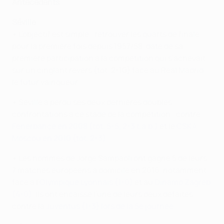
Antécédents
Séville
• L'objectif est simple : retrouver les quarts de finale
pour la première fois depuis 1957/58, date de sa
première participation à la compétition qui s'achevait
sur un cinglant revers (tot. 2-10) face au Real Madrid,
le futur vainqueur.
• Séville a perdu ses deux dernières doubles
confrontations à ce stade de la compétition : contre
Fenerbahçe en 2008 (tot. 5-5, 2-3 t.a.b.)
et le
CSKA
Moscou en 2010 (tot. 2-3)
.
• Les hommes de
Jorge Sampaoli ont gagné 5 de leurs
7 matches européens à domicile en
2016, notamment
face à l'
Olympique Lyonnais (1-0)
et au
Dinamo Zagreb
(4-0)
. Ils ont encaissé l'une de leurs deux défaites
contre la
Juventus (1-3) lors de la 5e journée
.