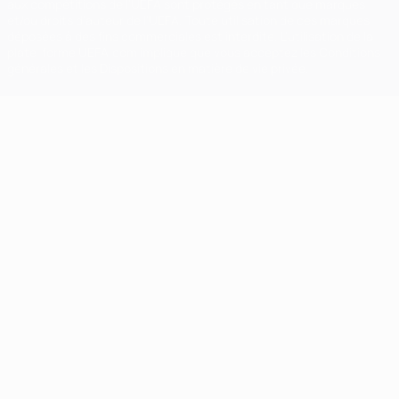
aux compétitions de l'UEFA sont protégés en tant que marques
et/ou droits d'auteur de l'UEFA. Toute utilisation de ces marques
déposées à des fins commerciales est interdite. L'utilisation de la
plate-forme UEFA.com implique que vous acceptez les Conditions
générales et les Dispositions en matière de vie privée.