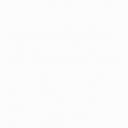
• Le joueur monténégrin Stevan Jovetić a été buteur
contre Kasper Schmeichel lors de la vie tour de son
pays 2-1 sur le terrain du Danemark lors d'un match
amical, en juin 2015. Avec Florence, il a marqué deux
buts contre Liverpool lors d'une victoire
2-0 dans les
groupes de l'UEFA Champions League 2009/10
.
• Jovetić n'a pas affronté Leicester lors des deux
saisons qu'il a passées en Angleterre avec Manchester
City (2013–15).
• Leonardo Ulloa est entré en jeu deux fois avec
Almería contre Séville (victoire 3-1 en décembre 2010,
défaite 1-0 en mai suivant).
• Christian Fuchs a marqué lors de son dernier
déplacement de Champions League en Espagne, le
succès 4-3 de Schalke chez le Real Madrid
en 8es de
finale 2014/15. Schalke était toutefois éliminé (tot. 5-