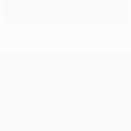
La pépite de la semaine : Maxime Lopez
UEFA Champions League
Matches
Équipes
UEFA.tv
Infos
Tirages
Histoire
Jeux
À propos
Stats
Boutique (clubs)
VOIR
ÉGALEMENT