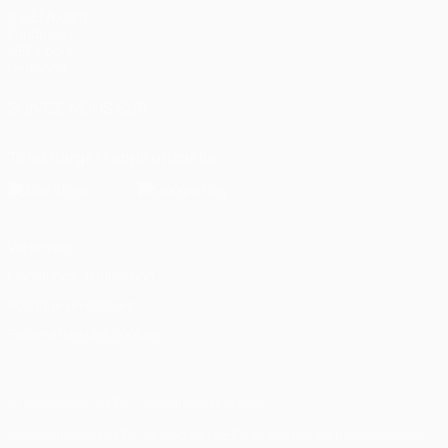
fr.UEFA.com
Fondation
UEFA pour
l'enfance
SUIVEZ-NOUS SUR
Télécharger l'appli officielle
Vie privée
Conditions d'utilisation
Politique de cookies
Paramètres des cookies
© 1998-2026 UEFA. Tous droits réservés.
La désignation UEFA, le logo de l'UEFA et toutes les marques liées