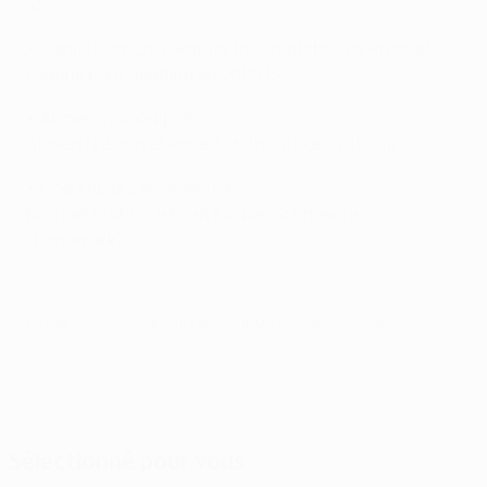
4).
• Daniel Carriço a disputé trois matches de Premier
League pour Reading en 2012/13.
• Anciens coéquipiers :
Steven N'Zonzi et Robert Huth (Stoke, 2012–14)
• Coéquipiers en sélection :
Michael Krohn-Dehli et Kasper Schmeichel
(Danemark)
© 1998-2026 UEFA. All rights reserved.
Mis à jour le: jeudi 2 février 2017
Sélectionné pour vous