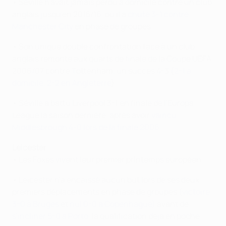
• Séville n'avait jamais perdu à domicile contre un club
anglais jusqu'en 2015/16, où il a
chuté 3-1 contre
Manchester City
en phase de groupes.
• Son unique double confrontation face à un club
anglais remonte aux quarts de finale de la Coupe UEFA
2006/07 contre Tottenham, un succès 4-3 (
2-1 à
domicile
,
2-2 en Angleterre
).
• Séville a battu Liverpool 3-1 en finale de l'Europa
League la saison dernière, après avoir
vaincu
Middlesbrough 4-0 lors de la finale 2006
.
Leicester
• Les Foxes vivent leur premier printemps européen.
• Leicester n'a encaissé aucun but lors de ses deux
premiers déplacements en phase de groupes (
victoire
3-0 à Bruges
et
nul 0-0 à Copenhague)
avant de
s'incliner 5-0 à Porto
, la qualification déjà en poche.