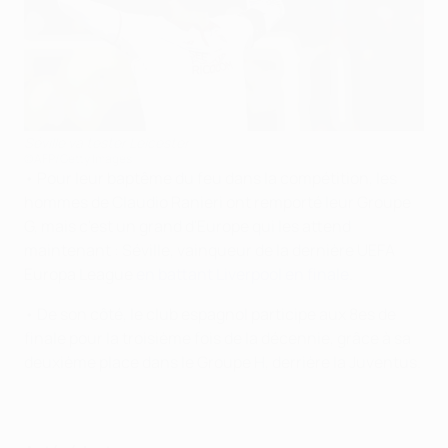
Séville va tester Leicester
©AFP/Getty Images
• Pour leur baptême du feu dans la compétition, les
hommes de Claudio Ranieri ont remporté leur Groupe
G, mais c'est un grand d'Europe qui les attend
maintenant : Séville, vainqueur de la dernière UEFA
Europa League
en battant Liverpool en finale
.
• De son côté, le club espagnol participe aux 8es de
finale pour la troisième fois de la décennie, grâce à sa
deuxième place dans le Groupe H, derrière la Juventus.