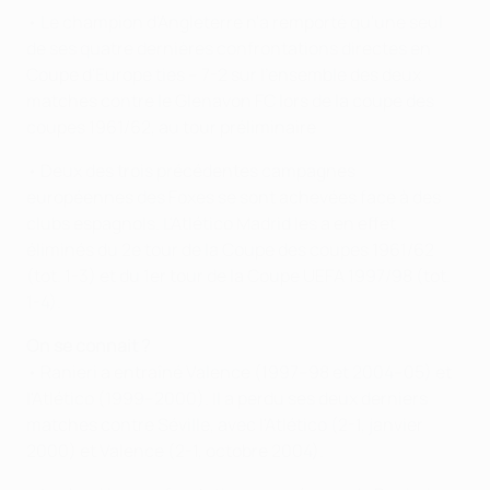
• Le champion d'Angleterre n'a remporté qu'une seul
de ses quatre dernières confrontations directes en
Coupe d'Europe ties – 7-2 sur l'ensemble des deux
matches contre le Glenavon FC lors de la coupe des
coupes 1961/62, au tour préliminaire
• Deux des trois précédentes campagnes
européennes des Foxes se sont achevées face à des
clubs espagnols. L'Atlético Madrid les a en effet
éliminés du 2e tour de la Coupe des coupes 1961/62
(tot. 1-3) et du 1er tour de la Coupe UEFA 1997/98 (tot.
1-4).
On se connait ?
• Ranieri a entraîné Valence (1997–98 et 2004–05) et
l'Atlético (1999–2000). Il a perdu ses deux derniers
matches contre Séville, avec l'Atlético (2-1, janvier
2000) et Valence (2-1, octobre 2004).