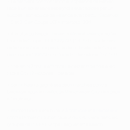
• La dernière confrontation européenne de Ranieri
face à un adversaire espagnol s'était soldée par un
succès : son équipe de Valence avait battu l'Espanyol
1-0 et 2-0 en Coupe UEFA Intertoto 1998.
• À la tête du Napoli, Ranieri a éliminé Valence au 1er
tour de la Coupe UEFA 1992/93 (tot. 6-1). Sur le banc
de la Fiorentina, il a perdu la demi-finale de la Coupe
des coupes 1996/97 contre le FC Barcelone (tot. 1-3).
• Steven N'Zonzi a affronté Leicester trois fois avec
Stoke City (2 victoires, 1 défaite).
• Samir Nasri a gagné ses deux matches contre
Leicester sous le maillot de Manchester City (les deux
à l'extérieur).
• Wilfred Ndidi a été buteur
à domicile
et
à l'extérieur
contre l'Athletic Cluben faveur du KRC Genk dans les
groupes de l'UEFA Europa Leaguecette saison.