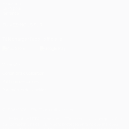
Fondation
UEFA pour
l'enfance
SUIVEZ-NOUS SUR
Télécharger l'appli officielle
Vie privée
Conditions d'utilisation
Politique de cookies
Paramètres des cookies
© 1998-2026 UEFA. Tous droits réservés.
La désignation UEFA, le logo de l'UEFA et toutes les marques liées
aux compétitions de l'UEFA sont protégés en tant que marques