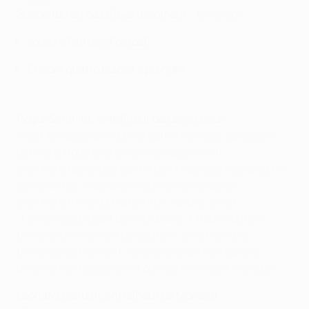
Suspendu en cas d'avertissement :
Jemerson
Jouez à Fantasy Football
Encore quatre places à prendre
Roger Schmidt, entraîneur de Leverkusen
"Il est temps pour nous de battre Monaco. La saison
dernière, nous avons été incroyablement
malchanceux en perdant à deux reprises face à eux et
cette année, nous avons également joué de
malchance lors du match nul. J’ai pris Javier
[Hernández] à part pour lui parler. Chaque buteur
traverse un moment de doute et Javier semble
traverser ce moment. Je sais que ce n’est qu’une
question de temps avant qu’il se remette à marquer."
Leonardo Jardim, entraîneur de Monaco