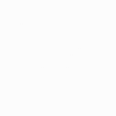
secondes du match
Équipes probables
Leverkusen
:
Leno; Henrichs, Jedvaj, Dragović, Wendell;
Havertz, Aránguiz, Baumgartlinger, Brandt;
Hernández, Hakan Çalhanoğlu.
Absents :
Volland (cuisse), Mehmedi (aine), Kampl
(pied), Bender (talon), Bellarabi (aine)
Incertains :
Tah (malade), Ömer Toprak (genou)
Suspendu en cas d'avertissement :
Henrichs
Monaco
:
De Sanctis; Jemerson, Diallo, Mendy, Raggi;
Dirar, Moutinho, Bakayoko, Boschilia; Carrillo, Germain.
Absents :
Subašić (poignet), Falcao (repos), Bernardo
Silva (repos), Fabinho (repos), Glik (repos), Sidibé
(repos)