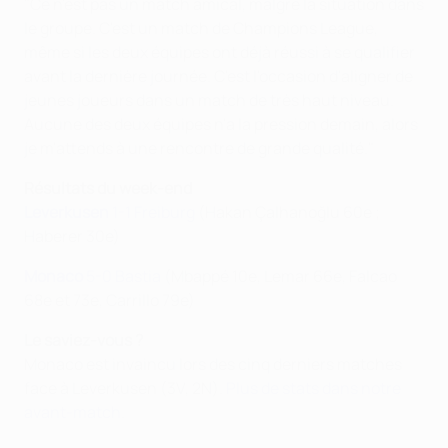
"Ce n'est pas un match amical, malgré la situation dans
le groupe. C'est un match de Champions League,
même si les deux équipes ont déjà réussi à se qualifier
avant la dernière journée. C'est l'occasion d'aligner de
jeunes joueurs dans un match de très haut niveau.
Aucune des deux équipes n'a la pression demain, alors
je m'attends à une rencontre de grande qualité."
Résultats du week-end
Leverkusen
1-1 Freiburg
(Hakan Çalhanoğlu 60e ;
Haberer 30e)
Monaco
5-0 Bastia
(Mbappé 10e, Lemar 66e, Falcao
68e et 73e, Carrillo 79e)
Le saviez-vous ?
Monaco est invaincu lors des cinq derniers matches
face à Leverkusen (3V, 2N).
Plus de stats dans notre
avant-match
.