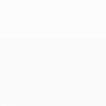
© 1998-2026 UEFA. All rights reserved.
Mis à jour le: mardi 6 décembre 2016
UEFA Champions League
Matches
Équipes
UEFA.tv
Infos
Tirages
Histoire
Jeux
À propos
Stats
Boutique (clubs)
VOIR
ÉGALEMENT
fr.UEFA.com