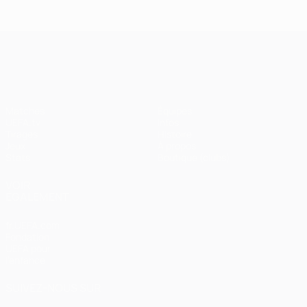
UEFA Champions League
Matches
Équipes
UEFA.tv
Infos
Tirages
Histoire
Jeux
À propos
Stats
Boutique (clubs)
VOIR
ÉGALEMENT
fr.UEFA.com
Fondation
UEFA pour
l'enfance
SUIVEZ-NOUS SUR