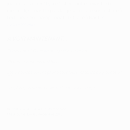
jouer et à gagner." Lyon s'est échauffé devant le but
mercredi, signant le plus large succès de son histoire à
l'extérieur en championnat, 6-0 face à Nantes.
Lyon - Séville
À VOIR MAINTENANT...
Griezmann et Gameiro ont qualifié l'Atlético
86 buts européens de Messi
Les 6 équipes qui ont gagné tous leurs matches de groupes en
C1
Les plus gros come-backs en Champions League
© 1998-2026 UEFA. All rights reserved.
Mis à jour le: lundi 5 décembre 2016