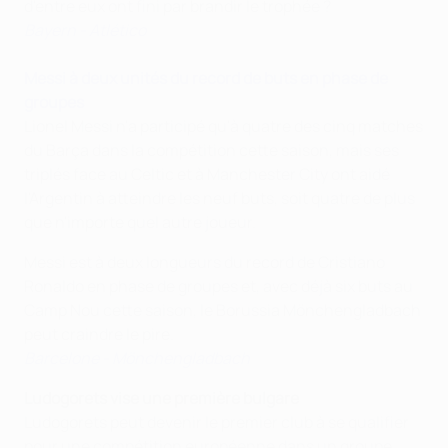
d'entre eux ont fini par brandir le trophée ?
Bayern - Atlético
Messi à deux unités du record de buts en phase de
groupes
Lionel Messi n'a participé qu'à quatre des cinq matches
du Barça dans la compétition cette saison, mais ses
triplés face au Celtic et à Manchester City ont aidé
l'Argentin à atteindre les neuf buts, soit quatre de plus
que n'importe quel autre joueur.
Messi est à deux longueurs du record de Cristiano
Ronaldo en phase de groupes et, avec déjà six buts au
Camp Nou cette saison, le Borussia Mönchengladbach
peut craindre le pire.
Barcelone - Mönchengladbach
Ludogorets vise une première bulgare
Ludogorets peut devenir le premier club à se qualifier
pour une compétition européenne dans un groupe