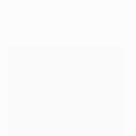
d'UEFA Champions League. Les deux premières places
sont hors de portée mais il finira troisième, et
participera aux 16es de finale de l'UEFA Europa League,
s'il fait aussi bien que Bâle face à Arsenal.