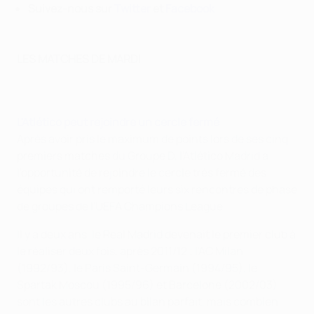
S
uivez-nous sur
Twitter
et
Facebook
LES MATCHES DE MARDI
L'Atlético peut rejoindre un cercle fermé
Après avoir pris le maximum de points lors de ses cinq
premiers matches du Groupe D, l'Atlético Madrid a
l'opportunité de rejoindre le cercle très fermé des
équipes qui ont remporté leurs six rencontres de phase
de groupes de l'UEFA Champions League.
Il y a deux ans, le Real Madrid devenait le premier club à
le réaliser deux fois, après 2011/12 ; l'AC Milan
(1992/93), le Paris Saint-Germain (1994/95), le
Spartak Moscou (1995/96) et Barcelone (2002/03)
sont les autres clubs au bilan parfait, mais combien