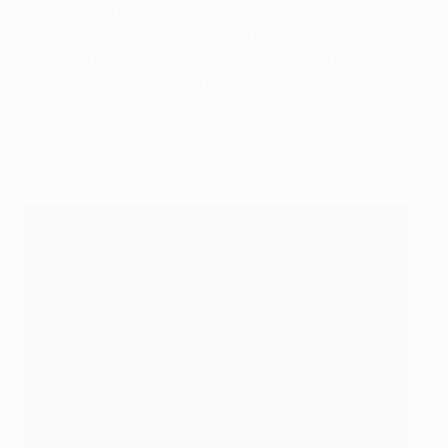
Borussia Dortmund atteindra les 20 buts s'il marque au
Santiago Bernabéu, un exploit réalisé par trois équipes
seulement dans l'histoire de la compétition de clubs
suprême en Europe : Manchester United, Barcelone
et... le Real Madrid.
Real Madrid - Dortmund