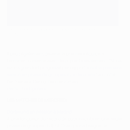
L'entraîneur du Ludogorets Georgi Dermendzhiev
©Getty Images
Il peut également devenir la première équipe à
terminer troisième avec deux points seulement. "Nous
avons grandi et progressé par rapport à
notre première
saison en phase de groupes il y a deux ans
", a confié
l'entraîneur Georgi Dermendzhiev.
Paris - Ludogorets
LES MATCHES DE MERCREDI
Dortmund en mission à Madrid
À une longueur du record de buts inscrits en une seule
phase de groupes d'UEFA Champions League, le