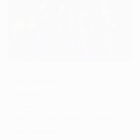
Champions League : points chauds de la semaine
©Getty Images
Calendrier complet
Classements
Les enjeux de la 6e journée
Suivez tous les avant-matches sur nos blogs
Les francophones en 8es