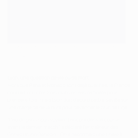
Le total de buts de Dortmund s'est envolé à la cinquième
journée
©AFP/Getty Images
Lyon, une question de vie ou de mort
Alors que Paris et Monaco sont déjà qualifiés, la France
pourrait compter trois clubs en 8es de finale pour
première fois ; mais Lyon doit d'abord battre Séville sur
une marge de deux buts pour devancer le club de Liga.
"Peu de gens nous voyaient encore dans la course
avant le dernier match", a déclaré l'entraîneur des
Gones Bruno Genesio. "On a désormais une finale à